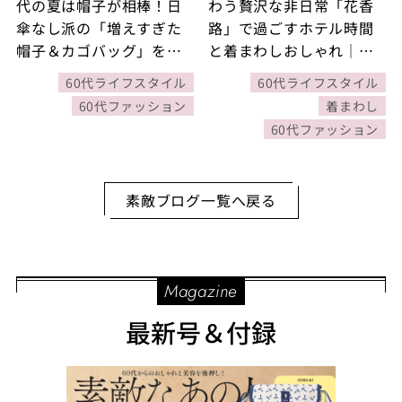
代の夏は帽子が相棒！日
わう贅沢な非日常「花香
傘なし派の「増えすぎた
路」で過ごすホテル時間
帽子＆カゴバッグ」を躊
と着まわしおしゃれ｜素
躇なく断捨離してみたお
敵ブロガー鈴木恵さん
60代ライフスタイル
60代ライフスタイル
話
60代ファッション
着まわし
60代ファッション
素敵ブログ一覧へ戻る
Magazine
最新号＆付録