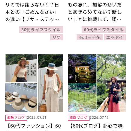
リカでは謝らない！？日
もの忘れ、加齢のせいだ
本との「ごめんなさい」
とあきらめてない？新し
の違い【リサ・ステッグ
いことに挑戦して、認知
マイヤーの二拠点生活
機能を強化！【石川三千
60代ライフスタイル
60代ライフスタイル
Diary】
花さん・エッセイ】
リサ
石川三千花
エッセイ
素敵ブログ
素敵ブログ
2026.07.21
2026.07.19
【60代ファッション】60
【60代ブログ】都心で味