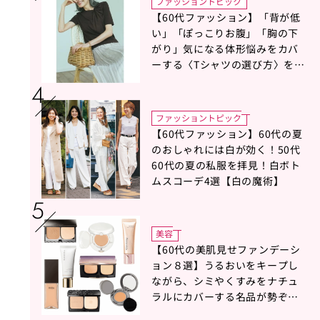
ファッショントピック
【60代ファッション】「背が低
い」「ぽっこりお腹」「胸の下
がり」気になる体形悩みをカバ
ーする〈Tシャツの選び方〉をス
タイリスト地曳いく子さんがア
ドバイス！
ファッショントピック
【60代ファッション】60代の夏
のおしゃれには白が効く！50代
60代の夏の私服を拝見！白ボト
ムスコーデ4選【白の魔術】
美容
【60代の美肌見せファンデーシ
ョン８選】うるおいをキープし
ながら、シミやくすみをナチュ
ラルにカバーする名品が勢ぞろ
い！