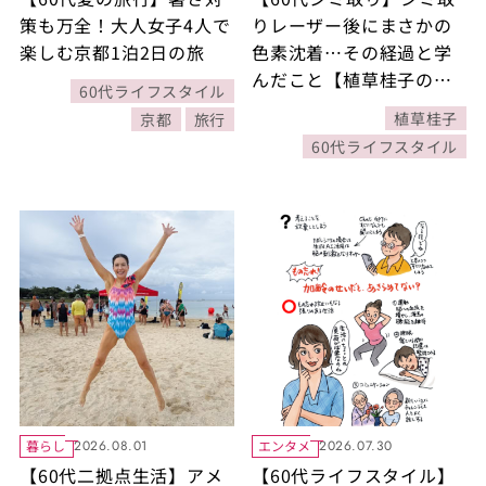
策も万全！大人女子4人で
りレーザー後にまさかの
楽しむ京都1泊2日の旅
色素沈着…その経過と学
んだこと【植草桂子の気
60代ライフスタイル
分だけでも大人修行】
植草桂子
京都
旅行
60代ライフスタイル
暮らし
エンタメ
2026.08.01
2026.07.30
【60代二拠点生活】アメ
【60代ライフスタイル】