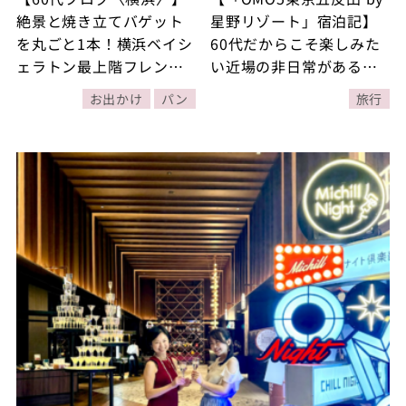
絶景と焼き立てバゲット
星野リゾート」宿泊記】
を丸ごと1本！横浜ベイシ
60代だからこそ楽しみた
ェラトン最上階フレンチ
い近場の非日常がある！
「ベイ・ビュー」で過ご
都内で楽しめる女子旅小
お出かけ
パン
旅行
す贅沢ランチ
旅行を満喫！【後編】