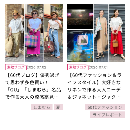
素敵ブログ
素敵ブログ
2026.07.02
2026.07.01
【60代ブログ】優秀過ぎ
【60代ファッション＆ラ
て思わず多色買い！
イフスタイル】大好きな
「GU」「しまむら」名品
リネンで作る大人コーデ
で作る大人の涼感高見え
＆ジャネット・ジャクソ
夏コーデ
ン参戦レポ！
しまむら
夏
60代ファッション
ライブレポート