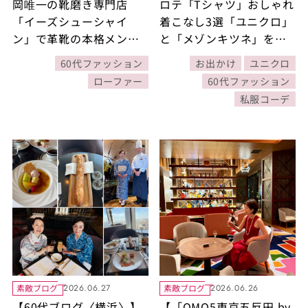
岡唯一の靴磨き専門店
ロテ「Tシャツ」おしゃれ
「イーズシューシャイ
着こなし3選「ユニクロ」
ン」で革靴の本格メンテ
と「メゾンキツネ」を使
ナンスを体験！
った豊田真由美さんのコ
60代ファッション
お出かけ
ユニクロ
ーデをご紹介！
ローファー
60代ファッション
私服コーデ
素敵ブログ
素敵ブログ
2026.06.27
2026.06.26
【60代ブログ〈横浜〉】
【「OMO5東京五反田 by