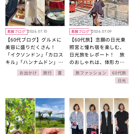
素敵ブログ
素敵ブログ
2026.07.10
2026.07.09
【60代ブログ】グルメに
【60代旅】念願の日光東
美容に盛りだくさん！
照宮と憧れ宿を楽しむ、
「イクソンドン」｢カロス
日光旅をレポート！ 旅
キル｣「ハンナムドン」を
のおしゃれは、体形カバ
巡る韓国旅2泊３日【素敵
ーも涼しさも叶えるサッ
お出かけ
旅行
夏
旅ファッション
60代旅
ブロガー･西谷博美さん】
カー地のシャツで♪【一
日光
度は泊ってみたい宿】