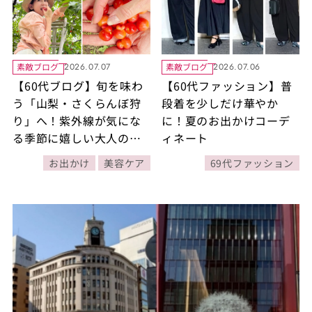
素敵ブログ
素敵ブログ
2026.07.07
2026.07.06
【60代ブログ】旬を味わ
【60代ファッション】普
う「山梨・さくらんぼ狩
段着を少しだけ華やか
り」へ！紫外線が気にな
に！夏のお出かけコーデ
る季節に嬉しい大人の体
ィネート
をいたわる旅
お出かけ
美容ケア
69代ファッション