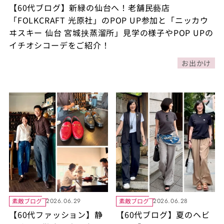
【60代ブログ】新緑の仙台へ！老舗民藝店
「FOLKCRAFT 光原社」のPOP UP参加と「ニッカウ
ヰスキー 仙台 宮城挟蒸溜所」見学の様子やPOP UPの
イチオシコーデをご紹介！
お出かけ
素敵ブログ
素敵ブログ
2026.06.29
2026.06.28
【60代ファッション】静
【60代ブログ】夏のヘビ