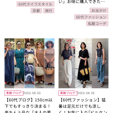
い」お得に購入できた素
60代ライフスタイル
敵ブロガー礒部良子さん
お出かけ
京都
旅行
60代ファッション
私服コーデ
素敵ブログ
素敵ブログ
2026.08.03
2026.08.02
【60代ブログ】150cm以
【60代ファッション】猛
下でもすっきり決まる！
暑は足元だけでも涼し
楽ちん上品な「大人の夏
く！お気に入り｢ビルケン