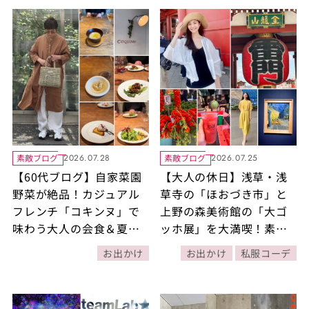
素敵ブログ
素敵ブログ
2026.07.28
2026.07.25
【60代ブログ】自家菜園
【大人の休日】浅草・浅
野菜が絶品！カジュアル
草寺の「ほおづき市」と
フレンチ「コキンヌ」で
上野の森美術館の「大ゴ
味わう大人の会食＆夏コ
ッホ展」を大満喫！素敵
ーデ
ブロガー桜井智子さんの
お出かけ
お出かけ
私服コーデ
体験記