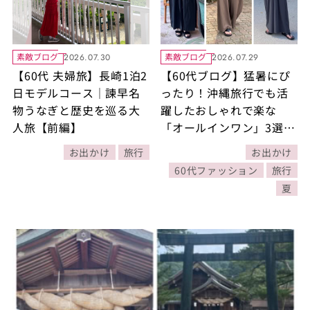
素敵ブログ
素敵ブログ
2026.07.30
2026.07.29
【60代 夫婦旅】長崎1泊2
【60代ブログ】猛暑にぴ
日モデルコース｜諫早名
ったり！沖縄旅行でも活
物うなぎと歴史を巡る大
躍したおしゃれで楽な
人旅【前編】
「オールインワン」3選
沖縄のグルメスポット情
お出かけ
旅行
お出かけ
報付き｜素敵ブロガー豊
60代ファッション
旅行
田真由美さん
夏