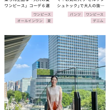
ワンピース」コーデ６選
シュトック｣で大人の抜け
感を楽しむ夏コーデ3選
ワンピース
パンツ
ワンピース
【素敵ブロガー･有村一美
オールインワン
夏
デニム
さん】