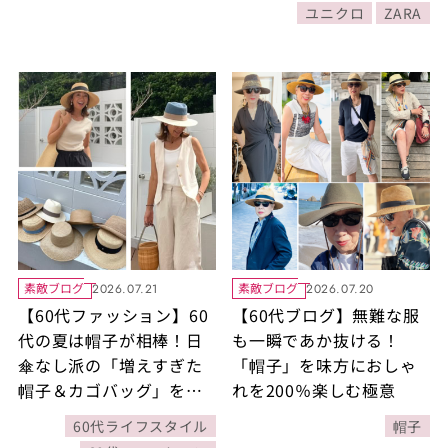
ユニクロ
ZARA
素敵ブログ
素敵ブログ
2026.07.21
2026.07.20
【60代ファッション】60
【60代ブログ】無難な服
代の夏は帽子が相棒！日
も一瞬であか抜ける！
傘なし派の「増えすぎた
「帽子」を味方におしゃ
帽子＆カゴバッグ」を躊
れを200％楽しむ極意
躇なく断捨離してみたお
60代ライフスタイル
帽子
話