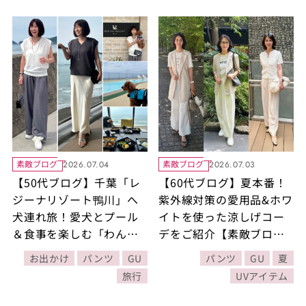
素敵ブログ
素敵ブログ
2026.07.04
2026.07.03
【50代ブログ】千葉「レ
【60代ブログ】夏本番！
ジーナリゾート鴨川」へ
紫外線対策の愛用品&ホワ
犬連れ旅！愛犬とプール
イトを使った涼しげコー
＆食事を楽しむ「わんこ
デをご紹介【素敵ブロガ
ファーストの宿」と
ー・有村一美さん】
お出かけ
パンツ
GU
パンツ
GU
夏
「GU」旅行コーデ2選
旅行
UVアイテム