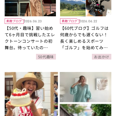
素敵ブログ
素敵ブログ
2026.06.23
2026.06.22
【50代・趣味】習い始め
【60代ブログ】ゴルフは
て6ヶ月目で挑戦したエレ
何歳からでも遅くない！
クトーンコンサートの初
長く楽しめるスポーツ
舞台。待っていたの
「ゴルフ」を始めてみま
は……。
せんか？
50代趣味
お出かけ