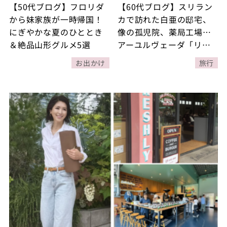
【50代ブログ】フロリダ
【60代ブログ】スリラン
から妹家族が一時帰国！
カで訪れた白亜の邸宅、
にぎやかな夏のひととき
像の孤児院、薬局工場…
＆絶品山形グルメ5選
アーユルヴェーダ「リト
リート旅」〈パート１〉
お出かけ
旅行