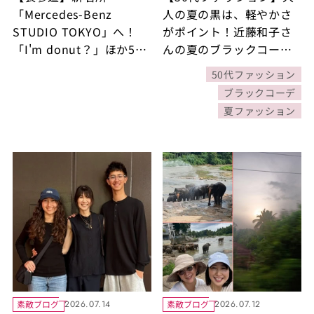
「Mercedes-Benz
人の夏の黒は、軽やかさ
STUDIO TOKYO」へ！
がポイント！近藤和子さ
「I'm donut？」ほか5ブ
んの夏のブラックコーデ
ランドの奇跡の限定コラ
５選！
50代ファッション
ボはパン好き必見！
ブラックコーデ
夏ファッション
素敵ブログ
素敵ブログ
2026.07.14
2026.07.12