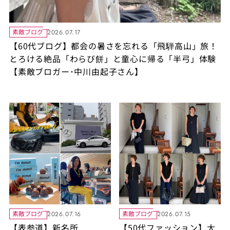
素敵ブログ
2026.07.17
【60代ブログ】都会の暑さを忘れる「飛騨高山」旅！
とろける絶品「わらび餅」と童心に帰る「半弓」体験
【素敵ブロガー･中川由起子さん】
素敵ブログ
素敵ブログ
2026.07.16
2026.07.15
【表参道】新名所
【50代ファッション】大