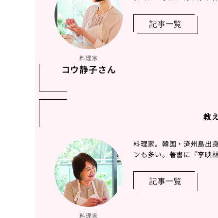
記事一覧
料理家
コウ静子さん
教
料理家。韓国・済州島出
ンも多い。著書に『李映
記事一覧
料理家