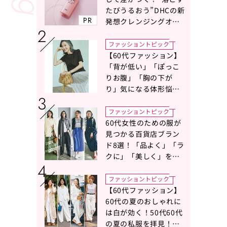
たびうるおう”DHCの新
PR
発想クレンジングオイ
ルに注目
ファッショントピック
【60代ファッション】
「背が低い」「ぽっこ
りお腹」「胸の下が
り」気になる体形悩み
をカバーする〈Tシャツ
の選び方〉をスタイリ
ファッショントピック
スト地曳いく子さんが
60代女性のための服が
アドバイス！
見つかる百貨店ブラン
ド8選！「品よく」「ラ
クに」「美しく」を叶
える服がずらり
ファッショントピック
【60代ファッション】
60代の夏のおしゃれに
は白が効く！50代60代
の夏の私服を拝見！白