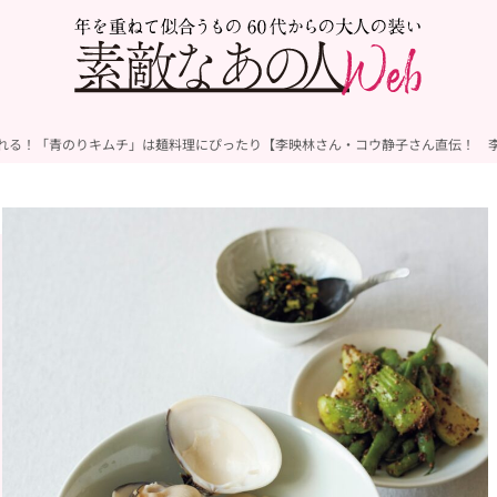
れる！「青のりキムチ」は麺料理にぴったり【李映林さん・コウ静子さん直伝！ 