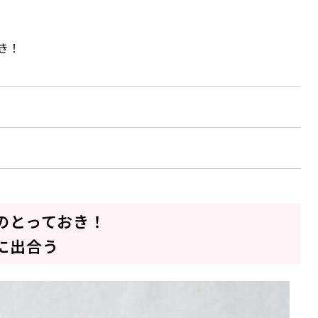
き！
のとっておき！
に出合う