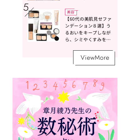
ボトムスコーデ4選【白
の魔術】
美容
【60代の美肌見せファ
ンデーション８選】う
るおいをキープしなが
ら、シミやくすみをナ
チュラルにカバーする
名品が勢ぞろい！
ViewMore