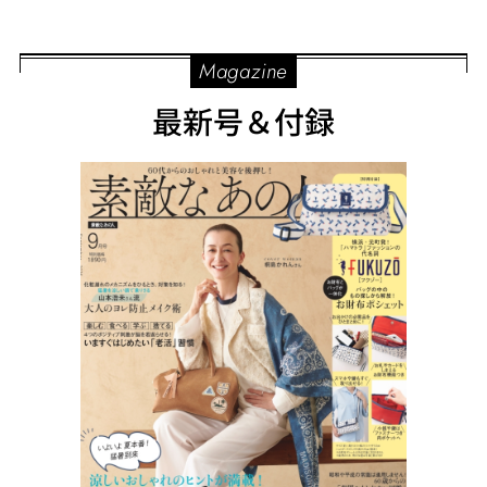
ィレッジ」の花柄シャツ
された大人の着こなしは
を着こなす大人カジュア
必見！
Magazine
ルコーデ
最新号＆付録