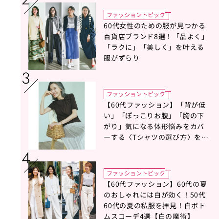
ファッショントピック
60代女性のための服が見つかる
百貨店ブランド8選！「品よく」
「ラクに」「美しく」を叶える
服がずらり
ファッショントピック
【60代ファッション】「背が低
い」「ぽっこりお腹」「胸の下
がり」気になる体形悩みをカバ
ーする〈Tシャツの選び方〉をス
タイリスト地曳いく子さんがア
ドバイス！
ファッショントピック
【60代ファッション】60代の夏
のおしゃれには白が効く！50代
60代の夏の私服を拝見！白ボト
ムスコーデ4選【白の魔術】