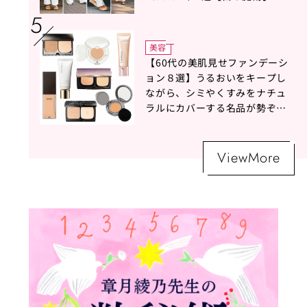
美容
【60代の美肌見せファンデーシ
ョン８選】うるおいをキープし
ながら、シミやくすみをナチュ
ラルにカバーする名品が勢ぞろ
い！
ViewMore