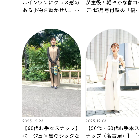
ルインワンにクラス感の
が主役！軽やかな春コ
ある小物を効かせた、洗
デは5月号付録の「偏
練されたランチスタイル
サングラス」をポイン
に！
2025.12.23
2025.12.08
【60代お手本スナップ】
【50代・60代お手本
ベージュ×黒のシックな
ナップ〈名古屋〉】「