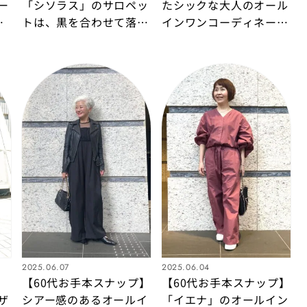
ー
「シソラス」のサロペッ
たシックな大人のオール
光
トは、黒を合わせて落ち
インワンコーディネート
ト
着いた品のある着こなし
をチェック
に！
2025.06.07
2025.06.04
ス
【60代お手本スナップ】
【60代お手本スナップ】
ザ
シアー感のあるオールイ
「イエナ」のオールイン