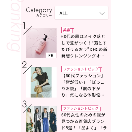
Category
カテゴリー
美容
60代の肌はメイク落と
しで差がつく！“落とす
たびうるおう”DHCの新
PR
発想クレンジングオイ
ルに注目
ファッショントピック
【60代ファッション】
「背が低い」「ぽっこ
りお腹」「胸の下が
り」気になる体形悩み
をカバーする〈Tシャツ
の選び方〉をスタイリ
ファッショントピック
スト地曳いく子さんが
60代女性のための服が
アドバイス！
見つかる百貨店ブラン
ド8選！「品よく」「ラ