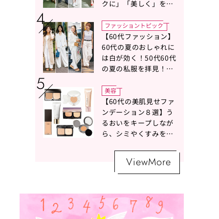
クに」「美しく」を叶
える服がずらり
ファッショントピック
【60代ファッション】
60代の夏のおしゃれに
は白が効く！50代60代
の夏の私服を拝見！白
ボトムスコーデ4選【白
の魔術】
美容
【60代の美肌見せファ
ンデーション８選】う
るおいをキープしなが
ら、シミやくすみをナ
チュラルにカバーする
名品が勢ぞろい！
ViewMore