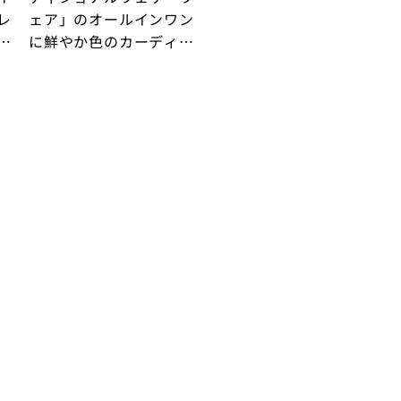
レ
ェア」のオールインワン
っ
に鮮やか色のカーディガ
え
ンで彩りをプラス！