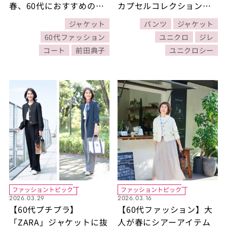
春、60代におすすめの軽
カプセルコレクションが
アウター2選【モデル前田
登場！デザイン性と着心
ジャケット
パンツ
ジャケット
典子さん】
地のよさを両立したアイ
60代ファッション
ユニクロ
ジレ
テム3選
コート
前田典子
ユニクロシー
ファッショントピック
ファッショントピック
2026.03.29
2026.03.16
【60代プチプラ】
【60代ファッション】大
「ZARA」ジャケットに抜
人が春にシアーアイテム