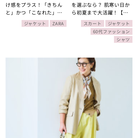
け感をプラス！「きちん
を選ぶなら？ 肌寒い日か
と」かつ「こなれた」エ
ら初夏まで大活躍！【春
レガントカジュアルコー
の指名買いアイテム】
ジャケット
ZARA
スカート
ジャケット
デ【6日間コーデDay1・
60代ファッション
Day2】
シャツ