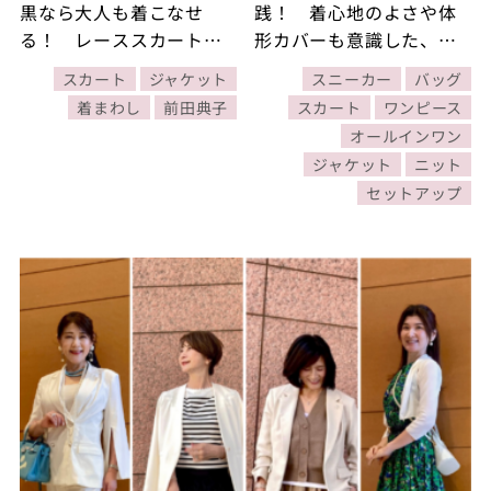
黒なら大人も着こなせ
践！ 着心地のよさや体
る！ レーススカートを
形カバーも意識した、お
ジャケットと合わせて、
しゃれに着まわす60代の
スカート
ジャケット
スニーカー
バッグ
甘さ控えめコーデに【30
初夏ファッション 【30
着まわし
前田典子
スカート
ワンピース
日着まわしコーデDAY3】
日着まわしコーデ】
オールインワン
ジャケット
ニット
セットアップ