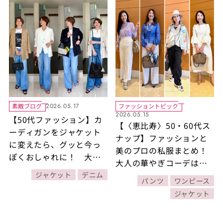
素敵ブログ
ファッショントピック
2026.05.17
2026.05.15
【50代ファッション】カ
【〈恵比寿〉50・60代ス
ーディガンをジャケット
ナップ】ファッションと
に変えたら、グッと今っ
美のプロの私服まとめ！
ぽくおしゃれに！ 大人
大人の華やぎコーデはア
のジャケット×デニムス
クセサリー、スカーフ、
ジャケット
デニム
タイル4選
パンツ
ワンピース
シューズにこだわる
ジャケット