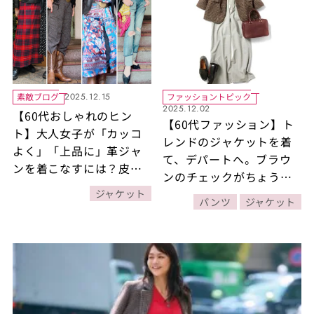
素敵ブログ
ファッショントピック
2025.12.15
2025.12.02
【60代おしゃれのヒン
【60代ファッション】ト
ト】大人女子が「カッコ
レンドのジャケットを着
よく」「上品に」革ジャ
て、デパートへ。ブラウ
ンを着こなすには？皮ジ
ンのチェックがちょうど
ャンコーデのコツを伝
いいきちんと感。 素敵
ジャケット
授！
パンツ
ジャケット
な宝島田家物語27日目
【60代秋の着まわし
30days Day27】