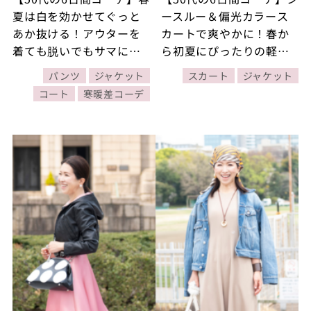
夏は白を効かせてぐっと
ースルー＆偏光カラース
あか抜ける！アウターを
カートで爽やかに！春か
着ても脱いでもサマにな
ら初夏にぴったりの軽や
るコーデ2選【春の寒暖差
かアウターで寒暖差対策
パンツ
ジャケット
スカート
ジャケット
コーデ Day5・Day6】
できるコーデ2選【春の寒
コート
寒暖差コーデ
暖差コーデ Day3・
Day4】