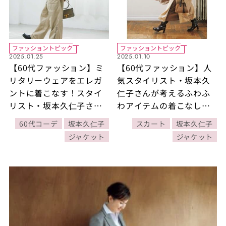
ファッショントピック
ファッショントピック
2025.01.25
2025.01.10
【60代ファッション】ミ
【60代ファッション】人
リタリーウェアをエレガ
気スタイリスト・坂本久
ントに着こなす！スタイ
仁子さんが考えるふわふ
リスト・坂本久仁子さん
わアイテムの着こなし方
流のエレガンスカジュア
とは？シックな雰囲気の
60代コーデ
坂本久仁子
スカート
坂本久仁子
ルスタイル
ファーやシャギーを選
ジャケット
ジャケット
び、モダンな大人らしさ
を醸し出して！