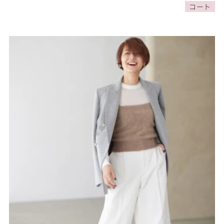
こなし6選
家物語11日目【60代秋の
コート
着まわし30days Day11】