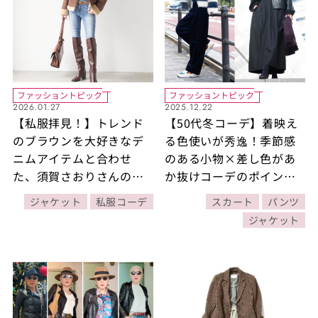
ファッショントピック
ファッショントピック
2026.01.27
2025.12.22
【私服拝見！】トレンド
【50代冬コーデ】着映え
のブラウンを大好きなデ
る色使いが秀逸！季節感
ニムアイテムと合わせ
のある小物×差し色があ
た、須賀さおりさんの冬
か抜けコーデのポイント
の私服【50代・60代ファ
に！【6日間コーデ
ジャケット
私服コーデ
スカート
パンツ
ッション】
Day1・Day2】
ジャケット