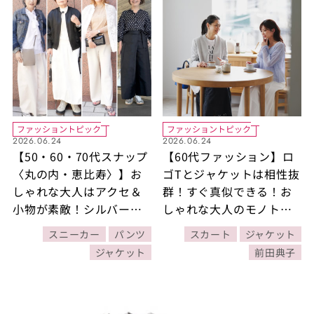
ファッショントピック
ファッショントピック
2026.06.24
2026.06.24
【50・60・70代スナップ
【60代ファッション】ロ
〈丸の内・恵比寿〉】お
ゴTとジャケットは相性抜
しゃれな大人はアクセ＆
群！すぐ真似できる！お
小物が素敵！シルバー、
しゃれな大人のモノトー
レオパード柄、やわらか
ンコーデ【30日着まわし
スニーカー
パンツ
スカート
ジャケット
グレーのアイテムでコー
コーデDAY24】
ジャケット
前田典子
デを格上げ！