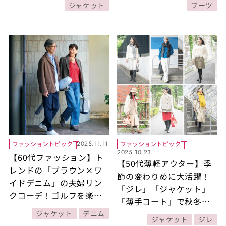
ジャケット
ブーツ
代秋の着まわし30days
Day15】
ファッショントピック
ファッショントピック
2025.11.11
2025.10.23
【60代ファッション】ト
【50代薄軽アウター】季
レンドの「ブラウン×ワ
節の変わりめに大活躍！
イドデニム」の夫婦リン
「ジレ」「ジャケット」
クコーデ！ゴルフを楽し
「薄手コート」で秋冬の
む日のこなれたきれいめ
おしゃれを格上げする着
ジャケット
デニム
スタイル 素敵な宝島田
ジャケット
ジレ