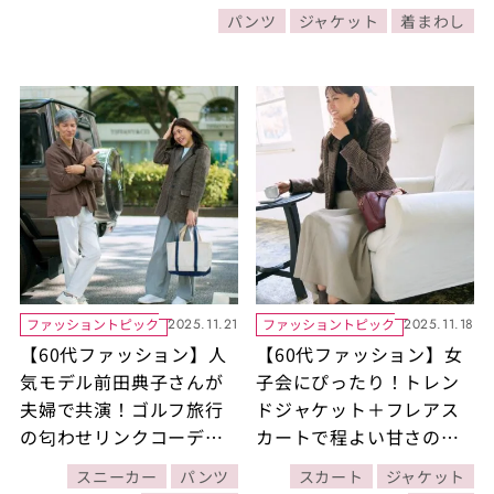
パンツ
ジャケット
着まわし
ファッショントピック
ファッショントピック
2025.11.21
2025.11.18
【60代ファッション】人
【60代ファッション】女
気モデル前田典子さんが
子会にぴったり！トレン
夫婦で共演！ゴルフ旅行
ドジャケット＋フレアス
の匂わせリンクコーデを
カートで程よい甘さのフ
ご紹介【60代秋の着まわ
ェミニンコーデ！ 素敵な
スニーカー
パンツ
スカート
ジャケット
し30days Day18】
宝島田家物語15日目【60