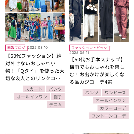
素敵ブログ
ファッショントピック
2025.08.10
2025.06.11
【60代ファッション】絶
【60代お手本スナップ】
対外せないおしゃれ小
梅雨でもおしゃれを楽し
物！「Qタイ」を使った大
む！お出かけが楽しくな
切な友人とのリンクコー
る品カジコーデ4選
デ９選
スカート
パンツ
パンツ
ワンピース
オールインワン
帽子
オールインワン
デニム
カラーコーデ
ワントーンコーデ