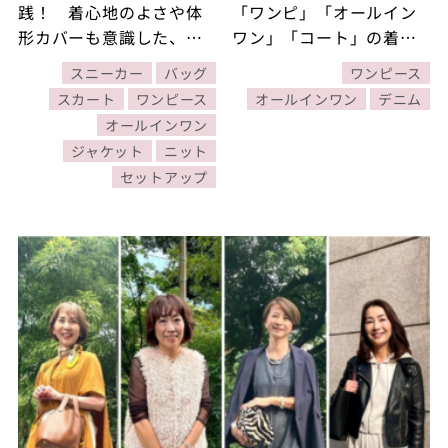
践！ 着心地のよさや体
「ワンピ」「オールイン
形カバーも意識した、お
ワン」「コート」の着こ
しゃれに着まわす60代の
なし4選！バッグ＆足元に
スニーカー
バッグ
ワンピース
初夏ファッション 【30
も注目です
スカート
ワンピース
オールインワン
デニム
日着まわしコーデ】
オールインワン
ジャケット
ニット
セットアップ