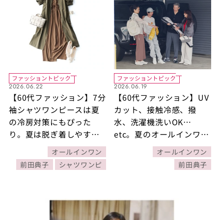
ファッショントピック
ファッショントピック
2026.06.22
2026.06.19
【60代ファッション】7分
【60代ファッション】UV
袖シャツワンピースは夏
カット、接触冷感、撥
の冷房対策にもぴった
水、洗濯機洗いOK…
り。夏は脱ぎ着しやすい1
etc。夏のオールインワン
枚がマストアイテム【30
は機能で選んで正解！
オールインワン
オールインワン
日着まわしコーデ
【30日着まわしコーデ
前田典子
シャツワンピ
前田典子
DAY22】
DAY19】