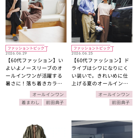
ファッショントピック
ファッショントピック
2026.06.29
2026.06.25
【60代ファッション】い
【60代ファッション】ド
よいよノースリーブのオ
ライブはシワになりにく
ールインワンが活躍する
い装いで。きれいめに仕
暑さに！落ち着きカラー
上げる夏のオールインワ
にはシャーベットな挿し
ンコーデ【30日着まわし
オールインワン
オールインワン
色で、涼し気度アップを
コーデDAY25】
着まわし
前田典子
前田典子
狙って！【30日着まわし
コーデDAY29】