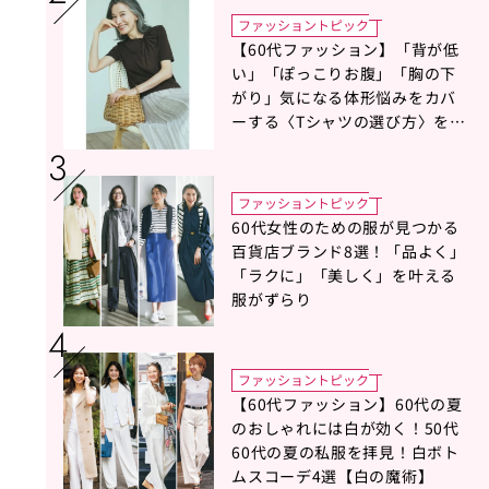
ファッショントピック
【60代ファッション】「背が低
い」「ぽっこりお腹」「胸の下
がり」気になる体形悩みをカバ
ーする〈Tシャツの選び方〉をス
タイリスト地曳いく子さんがア
ドバイス！
ファッショントピック
60代女性のための服が見つかる
百貨店ブランド8選！「品よく」
「ラクに」「美しく」を叶える
服がずらり
ファッショントピック
【60代ファッション】60代の夏
のおしゃれには白が効く！50代
60代の夏の私服を拝見！白ボト
ムスコーデ4選【白の魔術】