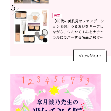
美容
【60代の美肌見せファンデーシ
ョン８選】うるおいをキープし
ながら、シミやくすみをナチュ
ラルにカバーする名品が勢ぞろ
い！
ViewMore