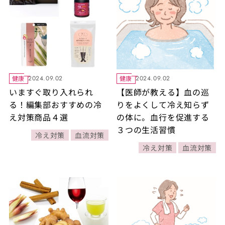
健康
健康
2024.09.02
2024.09.02
いますぐ取り入れられ
【医師が教える】血の巡
る！編集部おすすめの冷
りをよくして冷え知らず
え対策商品４選
の体に。血行を促進する
３つの生活習慣
冷え対策
血流対策
冷え対策
血流対策