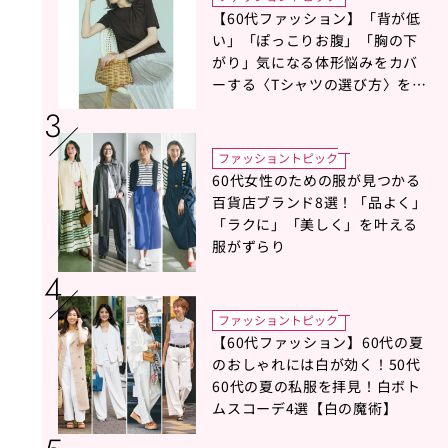
【60代ファッション】「背が低
い」「ぽっこりお腹」「胸の下
がり」気になる体形悩みをカバ
ーする〈Tシャツの選び方〉をス
タイリスト地曳いく子さんがア
ドバイス！
ファッショントピック
60代女性のための服が見つかる
百貨店ブランド8選！「品よく」
「ラクに」「美しく」を叶える
服がずらり
ファッショントピック
【60代ファッション】60代の夏
のおしゃれには白が効く！50代
60代の夏の私服を拝見！白ボト
ムスコーデ4選【白の魔術】