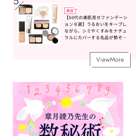
美容
【60代の美肌見せファンデーシ
ョン８選】うるおいをキープし
ながら、シミやくすみをナチュ
ラルにカバーする名品が勢ぞろ
い！
ViewMore