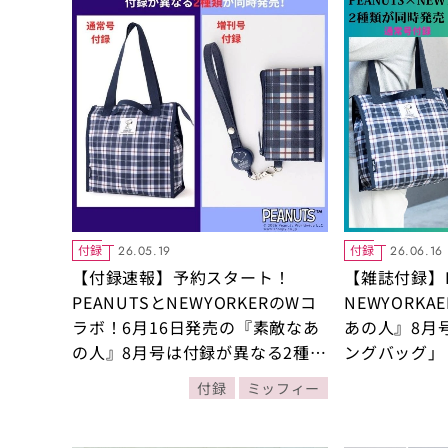
付録
付録
26.05.19
26.06.16
【付録速報】予約スタート！
【雑誌付録】P
PEANUTSとNEWYORKERのWコ
NEWYORK
ラボ！6月16日発売の『素敵なあ
あの人』8月
の人』8月号は付録が異なる2種類
ングバッグ」
が登場【素敵なあの人2026年8月
ドケース」の
付録
ミッフィー
号】
お出かけに便