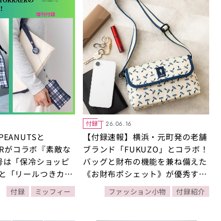
付録
26.06.16
EANUTSと
【付録速報】横浜・元町発の老舗
AERがコラボ『素敵な
ブランド「FUKUZO」とコラボ！
号は「保冷ショッピ
バッグと財布の機能を兼ね備えた
と「リールつきカー
《お財布ポシェット》が優秀すぎ
2種類が発売！夏の
る！【素敵なあの人2026年9月号
付録
ミッフィー
ファッション小物
付録紹介
利です♪
付録】