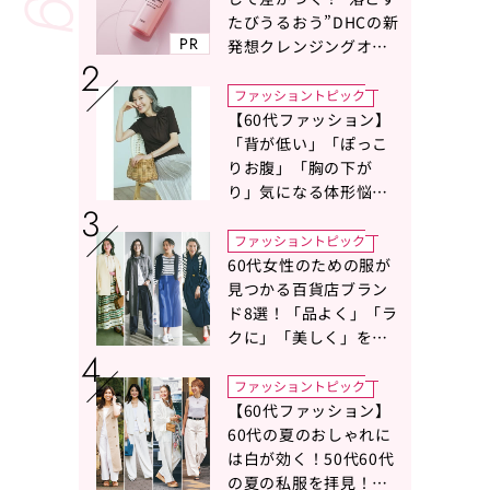
たびうるおう”DHCの新
PR
発想クレンジングオイ
ルに注目
ファッショントピック
【60代ファッション】
「背が低い」「ぽっこ
りお腹」「胸の下が
り」気になる体形悩み
をカバーする〈Tシャツ
の選び方〉をスタイリ
ファッショントピック
スト地曳いく子さんが
60代女性のための服が
アドバイス！
見つかる百貨店ブラン
ド8選！「品よく」「ラ
クに」「美しく」を叶
える服がずらり
ファッショントピック
【60代ファッション】
60代の夏のおしゃれに
は白が効く！50代60代
の夏の私服を拝見！白