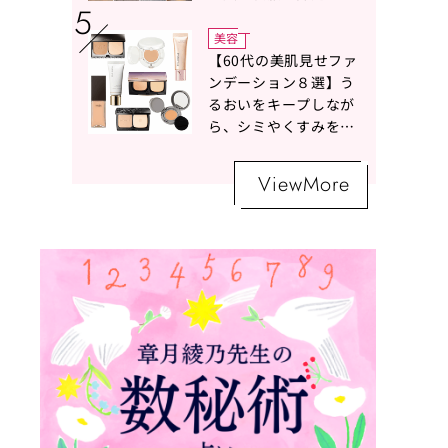
ボトムスコーデ4選【白
の魔術】
美容
【60代の美肌見せファ
ンデーション８選】う
るおいをキープしなが
ら、シミやくすみをナ
チュラルにカバーする
名品が勢ぞろい！
ViewMore