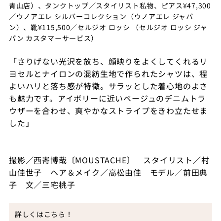
青山店）、タンクトップ／スタイリスト私物、ピアス¥47,300
／ウノアエレ シルバーコレクション（ウノアエレ ジャパ
ン）、靴¥115,500／セルジオ ロッシ （セルジオ ロッシ ジャ
パン カスタマーサービス）
「さりげない光沢を放ち、顔映りをよくしてくれるリ
ヨセルとナイロンの混紡生地で作られたシャツは、程
よいハリと落ち感が特徴。サラッとした着心地のよさ
も魅力です。アイボリーに近いベージュのデニムトラ
ウザーを合わせ、爽やかなストライプをきわ立たせま
した」
撮影／西㟢博哉〔MOUSTACHE〕 スタイリスト／村
山佳世子 ヘア＆メイク／高松由佳 モデル／前田典
子 文／三宅桃子
詳しくはこちら！