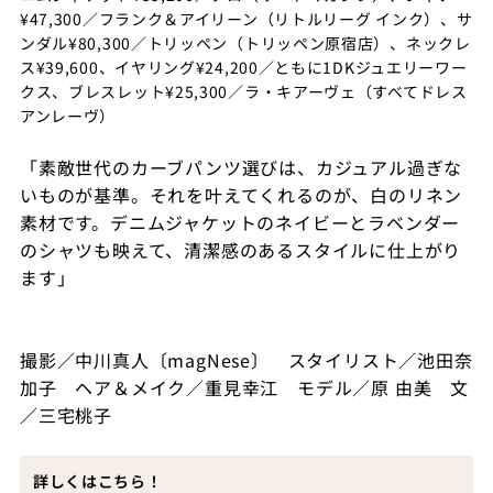
¥47,300／フランク＆アイリーン（リトルリーグ インク）、サ
ンダル¥80,300／トリッペン（トリッペン原宿店）、ネックレ
ス¥39,600、イヤリング¥24,200／ともに1DKジュエリーワー
クス、ブレスレット¥25,300／ラ・キアーヴェ（すべてドレス
アンレーヴ）
「素敵世代のカーブパンツ選びは、カジュアル過ぎな
いものが基準。それを叶えてくれるのが、白のリネン
素材です。デニムジャケットのネイビーとラベンダー
のシャツも映えて、清潔感のあるスタイルに仕上がり
ます」
撮影／中川真人〔magNese〕 スタイリスト／池田奈
加子 ヘア＆メイク／重見幸江 モデル／原 由美 文
／三宅桃子
詳しくはこちら！