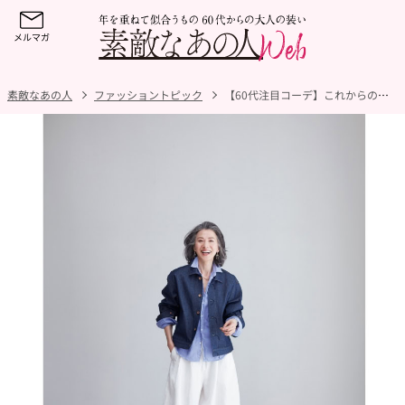
素敵なあの人
ファッショントピック
【60代注目コーデ】これからの季節素敵に着こなしたい「白」のコーデをはじめ最新トレンドアイテムがいっぱい！60代におすすめのお手本コーデ人気BEST5【『素敵なあの人』2026年5月号】