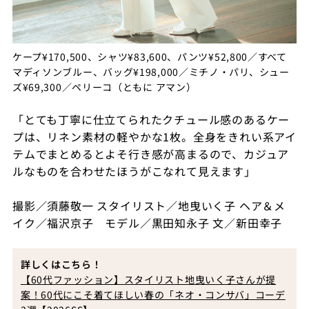
ケープ¥170,500、シャツ¥83,600、パンツ¥52,800／すべて
マディソンブルー、バッグ¥198,000／ミチノ・パリ、シュー
ズ¥69,300／ペリーコ（ともに アマン）
「とても丁寧に仕立てられたクチュール感のあるケー
プは、リネン素材の軽やかな1枚。全身をきれい系アイ
テムでまとめるとよそ行き感が高まるので、カジュア
ルなものを合わせたほうがこなれて見えます」
撮影／須藤敬一 スタイリスト／地曳いく子 ヘア＆メ
イク／福沢京子 モデル／黒田知永子 文／新田幸子
詳しくはこちら！
【60代ファッション】スタイリスト地曳いく子さんが提
案！60代にこそ着てほしい春の「ネオ・コンサバ」コーデ