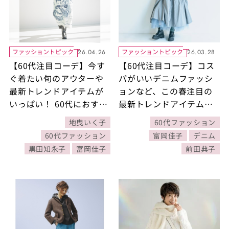
ファッショントピック
ファッショントピック
26.04.26
26.03.28
【60代注目コーデ】今す
【60代注目コーデ】コス
ぐ着たい旬のアウターや
パがいいデニムファッシ
最新トレンドアイテムが
ョンなど、この春注目の
いっぱい！ 60代におすす
最新トレンドアイテムが
め！春のお手本コーデ人
いっぱい！ 60代におすす
地曳いく子
60代ファッション
気BEST5【『素敵なあの
め！春先のお手本コーデ
60代ファッション
富岡佳子
デニム
人』2026年4月号】
人気BEST5【『素敵なあ
黒田知永子
富岡佳子
前田典子
の人』2026年3月号】