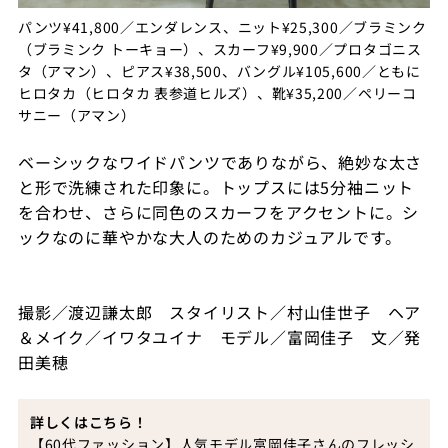
パンツ¥41,800／エンダレンス、ニット¥25,300／ブラミンク
（ブラミンク トーキョー）、スカーフ¥9,900／プロタゴニス
タ（アマン）、ピアス¥38,500、バングル¥105,600／ともに
ヒロタカ（ヒロタカ 表参道ヒルズ）、靴¥35,200／ペリーコ
サニー（アマン）
ベーシックなワイドパンツでありながら、絶妙な太さ
と形で洗練された印象に。トップスには5分袖ニット
を合わせ、さらに同色のスカーフをアクセントに。シ
ックなのに華やかな大人のためのカジュアルです。
撮影／渡辺謙太郎 スタイリスト／村山佳世子 ヘア
＆メイク／イワタユイナ モデル／富岡佳子 文／発
田美穂
詳しくはこちら！
【60代ファッション】人気モデル富岡佳子さんのフレッシ