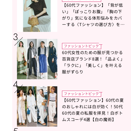
【60代ファッション】「背が低
い」「ぽっこりお腹」「胸の下
がり」気になる体形悩みをカバ
ーする〈Tシャツの選び方〉をス
タイリスト地曳いく子さんがア
ドバイス！
ファッショントピック
60代女性のための服が見つかる
百貨店ブランド8選！「品よく」
「ラクに」「美しく」を叶える
服がずらり
ファッショントピック
【60代ファッション】60代の夏
のおしゃれには白が効く！50代
60代の夏の私服を拝見！白ボト
ムスコーデ4選【白の魔術】