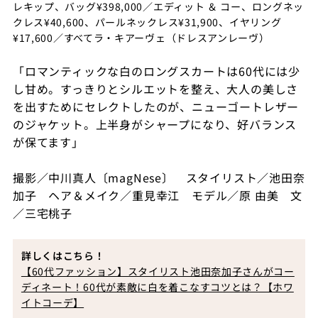
レキップ、バッグ¥398,000／エディット ＆ コー、ロングネッ
クレス¥40,600、パールネックレス¥31,900、イヤリング
¥17,600／すべてラ・キアーヴェ（ドレスアンレーヴ）
「ロマンティックな白のロングスカートは60代には少
し甘め。すっきりとシルエットを整え、大人の美しさ
を出すためにセレクトしたのが、ニューゴートレザー
のジャケット。上半身がシャープになり、好バランス
が保てます」
撮影／中川真人〔magNese〕 スタイリスト／池田奈
加子 ヘア＆メイク／重見幸江 モデル／原 由美 文
／三宅桃子
詳しくはこちら！
【60代ファッション】スタイリスト池田奈加子さんがコー
ディネート！60代が素敵に白を着こなすコツとは？【ホワ
イトコーデ】