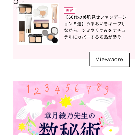
美容
【60代の美肌見せファンデーシ
ョン８選】うるおいをキープし
ながら、シミやくすみをナチュ
ラルにカバーする名品が勢ぞろ
い！
ViewMore