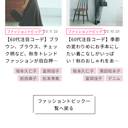
ファッショントピック
ファッショントピック
25.11.23
25.10.25
【60代注目コーデ】ブラ
【60代注目コーデ】季節
ウン、ブラウス、チェッ
の変わりめにお手本にし
ク柄など、秋冬トレンド
たい着こなしがいっぱ
ファッションが目白押
い！秋のおしゃれをあか
し！上品な秋冬コーデ人
抜けさせるコーデ
坂本久仁子
富岡佳子
坂本久仁子
黒田知永子
気BEST5【『素敵なあの
BEST5【『素敵なあの
前田典子
松本孝美
富岡佳子
デニム
人』2025年11月号】
人』2025年10月号】
ファッショントピック一
覧へ戻る