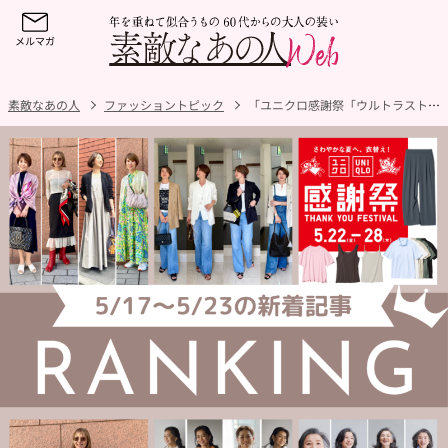
素敵なあの人
ファッショントピック
「ユニクロ感謝祭「ウルトラストレッチアクティブワイドパンツ」ほか60代が買うべきお買い得品5アイテムをチェック！」ほか5/17～5/23公開記事の人気ランキングをご紹介！【今週の新着記事ベスト10】