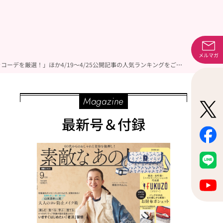
メルマガ
「「ユニクロ」のセットアップがおしゃれすぎる！ジャケットやホワイトコーデ、レーススカートなど今どきコーデを厳選！」ほか4/19～4/25公開記事の人気ランキングをご紹介！【今週の新着記事ベスト10】
Magazine
最新号＆付録