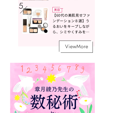
ボトムスコーデ4選【白
の魔術】
美容
【60代の美肌見せファ
ンデーション８選】う
るおいをキープしなが
ら、シミやくすみをナ
チュラルにカバーする
名品が勢ぞろい！
ViewMore