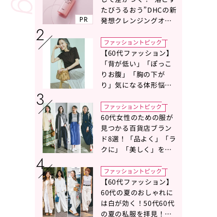
たびうるおう”DHCの新
PR
発想クレンジングオイ
ルに注目
ファッショントピック
【60代ファッション】
「背が低い」「ぽっこ
りお腹」「胸の下が
り」気になる体形悩み
をカバーする〈Tシャツ
の選び方〉をスタイリ
ファッショントピック
スト地曳いく子さんが
60代女性のための服が
アドバイス！
見つかる百貨店ブラン
ド8選！「品よく」「ラ
クに」「美しく」を叶
える服がずらり
ファッショントピック
【60代ファッション】
60代の夏のおしゃれに
は白が効く！50代60代
の夏の私服を拝見！白