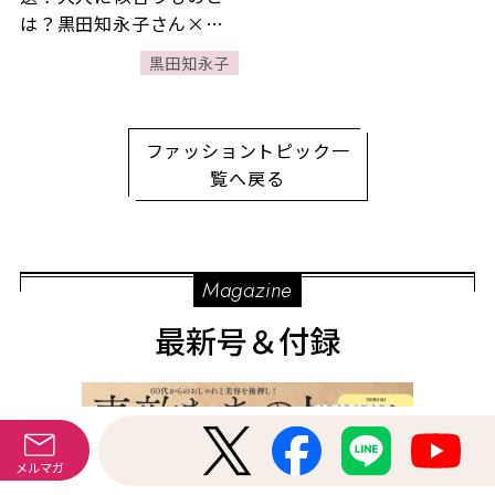
は？黒田知永子さん×樋
田直子さんが対談【隔月
黒田知永子
連載／黒⽥知永⼦さんが
着る「素敵なあの⼈の⼤
⼈服」】
ファッショントピック一
覧へ戻る
Magazine
最新号＆付録
メルマガ