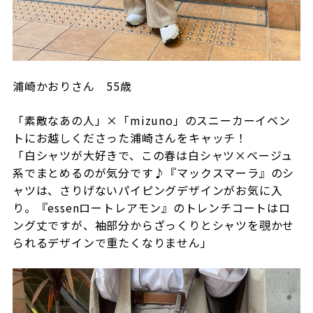
浦崎かおりさん
55
歳
「素敵なあの人」×「
mizuno
」のスニーカーイベン
トにお越しくださった浦崎さんをキャッチ！
「白シャツが大好きで、この春は白シャツ×ベージュ
系でまとめるのが気分です♪『マックスマーラ』のシ
ャツは、さりげないパイピングデザインがお気に入
り。『
essen
ロートレアモン』のトレンチコートはロ
ング丈ですが、袖部分からざっくりとシャツを覗かせ
られるデザインで重たくなりません」