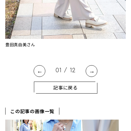
フワ
目
りま
豊田真由美さん
「
リ
シ
/
01
12
記事に戻る
この記事の画像一覧