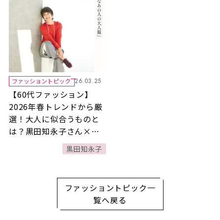
ファッショントピック
26.03.25
【60代ファッション】
2026年春トレンドから厳
選！大人に似合うものと
は？黒田知永子さん×樋
田直子さんが対談【隔月
黒田知永子
連載／黒⽥知永⼦さんが
着る「素敵なあの⼈の⼤
⼈服」】
ファッショントピック一
覧へ戻る