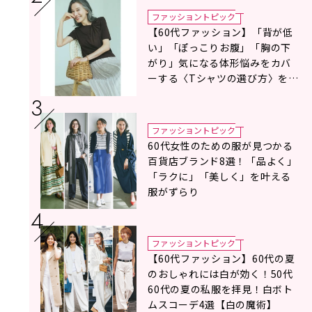
ファッショントピック
【60代ファッション】「背が低
い」「ぽっこりお腹」「胸の下
がり」気になる体形悩みをカバ
ーする〈Tシャツの選び方〉をス
タイリスト地曳いく子さんがア
ドバイス！
ファッショントピック
60代女性のための服が見つかる
百貨店ブランド8選！「品よく」
「ラクに」「美しく」を叶える
服がずらり
ファッショントピック
【60代ファッション】60代の夏
のおしゃれには白が効く！50代
60代の夏の私服を拝見！白ボト
ムスコーデ4選【白の魔術】