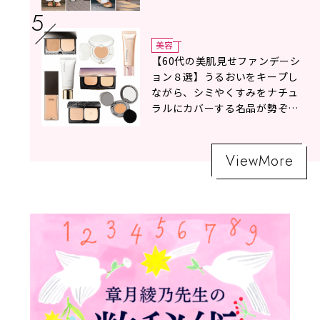
美容
【60代の美肌見せファンデーシ
ョン８選】うるおいをキープし
ながら、シミやくすみをナチュ
ラルにカバーする名品が勢ぞろ
い！
ViewMore