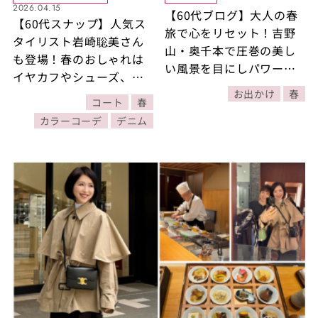
2026.04.15
【60代ブログ】大人の春
【60代スナップ】人気ス
旅で心をリセット！吉野
タイリスト岩崎聡美さん
山・奥千本で圧巻の美し
も登場！春のおしゃれは
い風景を目にしパワーを
イヤカフやシューズ、バ
もらった1日
ッグに注目！色遣いや小
お出かけ
春
コート
春
物使いのセンスが秀逸な
カラーコーデ
デニム
着こなし4選