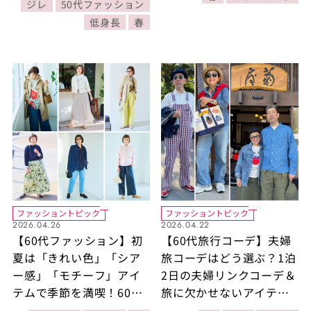
ジレ
50代ファッション
間コーデDay3・Day4】
低身長
春
ファッショントピック
ファッショントピック
2026.04.26
2026.04.22
【60代ファッション】初
【60代旅行コーデ】夫婦
夏は「きれい色」「シア
旅コーデはどう選ぶ？1泊
ー感」「モチーフ」アイ
2日の夫婦リンクコーデ＆
テムで季節を満喫！60代
旅に欠かせないアイテム4
のおしゃれ度を上げる着
選をご紹介！