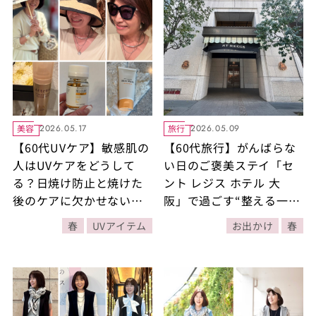
美容
旅行
2026.05.17
2026.05.09
【60代UVケア】敏感肌の
【60代旅行】がんばらな
人はUVケアをどうして
い日のご褒美ステイ「セ
る？日焼け防止と焼けた
ント レジス ホテル 大
後のケアに欠かせないお
阪」で過ごす“整える一
気に入りアイテム10選
泊”
春
UVアイテム
お出かけ
春