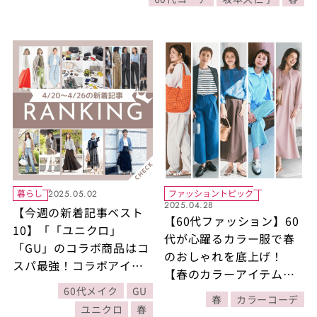
暮らし
ファッショントピック
2025.05.02
2025.04.28
【今週の新着記事ベスト
【60代ファッション】60
10】「「ユニクロ」
代が心躍るカラー服で春
「GU」のコラボ商品はコ
のおしゃれを底上げ！
スパ最強！コラボアイテ
【春のカラーアイテムの
ムの注目ポイントと
取り入れ方教えます！】
60代メイク
GU
は？」ほか4/20～4/26に
春
カラーコーデ
ユニクロ
春