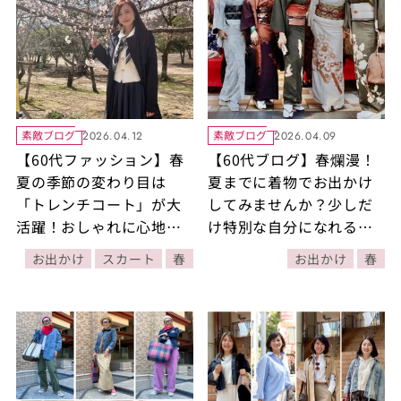
素敵ブログ
素敵ブログ
2026.04.12
2026.04.09
【60代ファッション】春
【60代ブログ】春爛漫！
夏の季節の変わり目は
夏までに着物でお出かけ
「トレンチコート」が大
してみませんか？少しだ
活躍！おしゃれに心地よ
け特別な自分になれる着
くすごす着こなしをご紹
物の魅力
お出かけ
スカート
春
お出かけ
春
介！【素敵ブロガー西谷
博美さん】