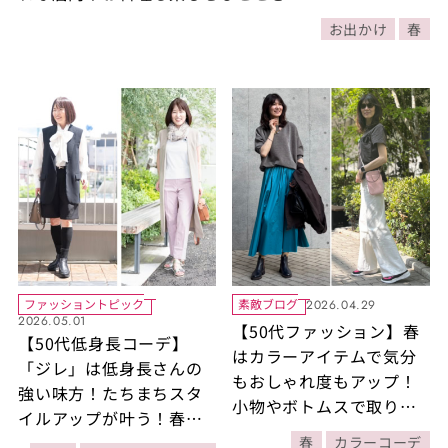
お出かけ
春
ファッショントピック
素敵ブログ
2026.04.29
2026.05.01
【50代ファッション】春
【50代低身長コーデ】
はカラーアイテムで気分
「ジレ」は低身長さんの
もおしゃれ度もアップ！
強い味方！たちまちスタ
小物やボトムスで取り入
イルアップが叶う！春の
れやすいカラーコーデ2選
お出かけコーデ2選【6日
春
カラーコーデ