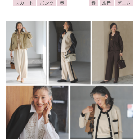
スカート
パンツ
春
春
旅行
デニム
こなし6選