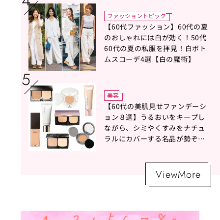
ファッショントピック
【60代ファッション】60代の夏
のおしゃれには白が効く！50代
60代の夏の私服を拝見！白ボト
ムスコーデ4選【白の魔術】
美容
【60代の美肌見せファンデーシ
ョン８選】うるおいをキープし
ながら、シミやくすみをナチュ
ラルにカバーする名品が勢ぞろ
い！
ViewMore