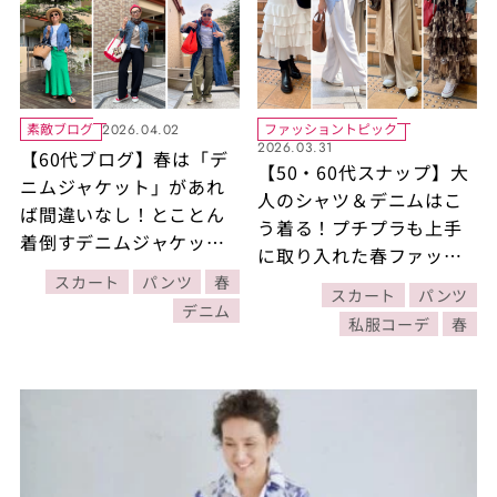
素敵ブログ
ファッショントピック
2026.04.02
2026.03.31
【60代ブログ】春は「デ
【50・60代スナップ】大
ニムジャケット」があれ
人のシャツ＆デニムはこ
ば間違いなし！とことん
う着る！プチプラも上手
着倒すデニムジャケット
に取り入れた春ファッシ
コーデ12選
ョン4選
スカート
パンツ
春
スカート
パンツ
デニム
私服コーデ
春