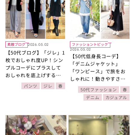
素敵ブログ
ファッショントピック
2026.05.02
2026.05.02
【50代ブログ】「ジレ」1
【50代低身長コーデ】
枚でおしゃれ度UP！シン
「デニムジャケット」
プルコーデにプラスして
「ワンピース」で旅をお
おしゃれを底上げするジ
しゃれに！動きやすさと
レの着こなし3選
きれいめを両立する、大
パンツ
ジレ
春
50代ファッション
春
人なリラックスコーデ【6
デニム
カジュアル
日間コーデDay5・Day6】