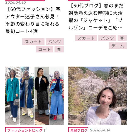
2026.04.20
【60代ブログ】春のまだ
【60代ファッション】春
朝晩冷え込む時期に大活
アウター迷子さん必見！
躍の「ジャケット」「ブ
季節の変わり目に頼れる
ルゾン」コーデをご紹
最旬コート4選
介！
スカート
パンツ
春
スカート
パンツ
デニム
コート
春
ファッショントピック
素敵ブログ
2026.04.14