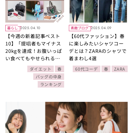
暮らし
素敵ブログ
2025.04.10
2025.04.09
【今週の新着記事ベスト
【60代ファッション】春
10】「提唱者もマイナス
に楽しみたいシャツコー
20kgを達成！お腹いっぱ
デとは？ZARAのシャツで
い食べてもやせられる
着まわし4選
『前田式ダイエット』と
ダイエット
春
60代コーデ
春
ZARA
は？」ほか3/30～4/5に公
バッグの中身
開された記事の人気ラン
ランキング
キングをご紹介！