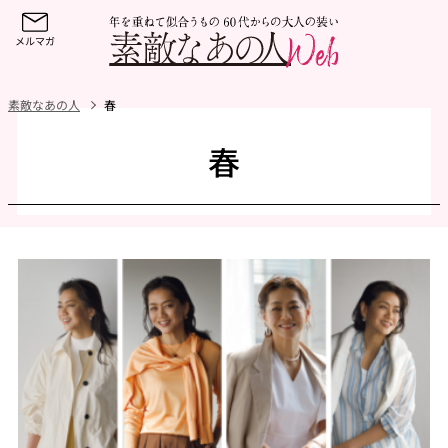
素敵なあの人
春
春