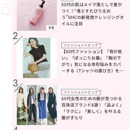
60代の肌はメイク落としで差が
つく！“落とすたびうるお
う”DHCの新発想クレンジングオ
イルに注目
PR
ファッショントピック
【60代ファッション】「背が低
い」「ぽっこりお腹」「胸の下
がり」気になる体形悩みをカバ
ーする〈Tシャツの選び方〉をス
タイリスト地曳いく子さんがア
ドバイス！
ファッショントピック
60代女性のための服が見つかる
百貨店ブランド8選！「品よく」
「ラクに」「美しく」を叶える
服がずらり