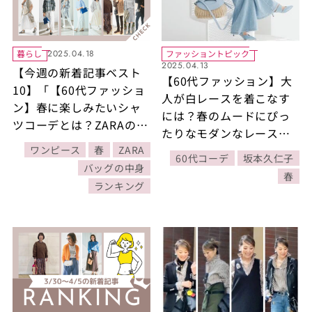
暮らし
ファッショントピック
2025.04.18
2025.04.13
【今週の新着記事ベスト
【60代ファッション】大
10】「【60代ファッショ
人が白レースを着こなす
ン】春に楽しみたいシャ
には？春のムードにぴっ
ツコーデとは？ZARAのシ
たりなモダンなレース使
ャツで着まわし4選」ほか
いをスタイリスト・坂本
ワンピース
春
ZARA
4/6～4/12に公開された記
60代コーデ
坂本久仁子
久仁子さんが披露！
バッグの中身
事の人気ランキングをご
春
ランキング
紹介！