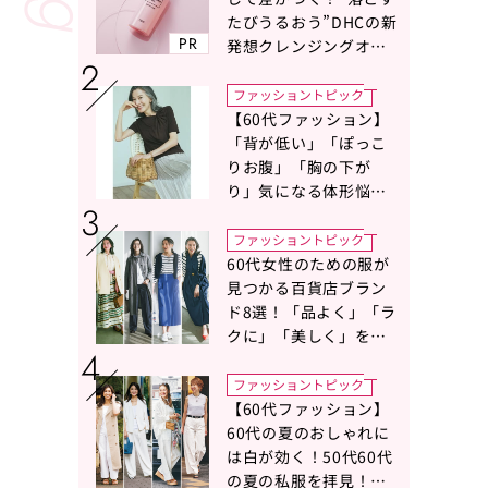
たびうるおう”DHCの新
PR
発想クレンジングオイ
ルに注目
ファッショントピック
【60代ファッション】
「背が低い」「ぽっこ
りお腹」「胸の下が
り」気になる体形悩み
をカバーする〈Tシャツ
の選び方〉をスタイリ
ファッショントピック
スト地曳いく子さんが
60代女性のための服が
アドバイス！
見つかる百貨店ブラン
ド8選！「品よく」「ラ
クに」「美しく」を叶
える服がずらり
ファッショントピック
【60代ファッション】
60代の夏のおしゃれに
は白が効く！50代60代
の夏の私服を拝見！白