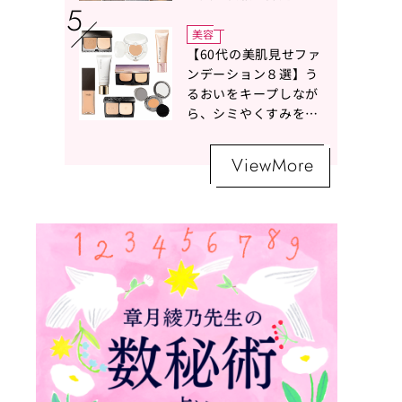
ボトムスコーデ4選【白
の魔術】
美容
【60代の美肌見せファ
ンデーション８選】う
るおいをキープしなが
ら、シミやくすみをナ
チュラルにカバーする
名品が勢ぞろい！
ViewMore