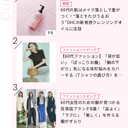
美容
60代の肌はメイク落としで差が
つく！“落とすたびうるお
う”DHCの新発想クレンジングオ
イルに注目
PR
ファッショントピック
【60代ファッション】「背が低
い」「ぽっこりお腹」「胸の下
がり」気になる体形悩みをカバ
ーする〈Tシャツの選び方〉をス
タイリスト地曳いく子さんがア
ドバイス！
ファッショントピック
60代女性のための服が見つかる
百貨店ブランド8選！「品よく」
「ラクに」「美しく」を叶える
服がずらり