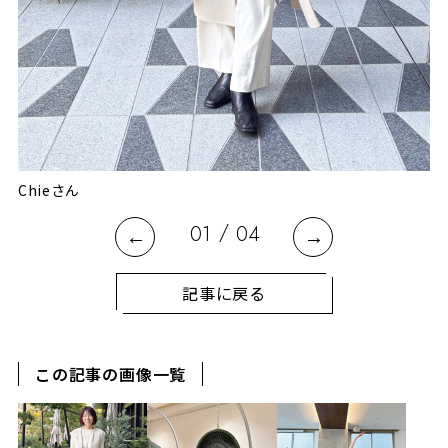
犬
Chieさん
/
01
04
記事に戻る
この記事の画像一覧