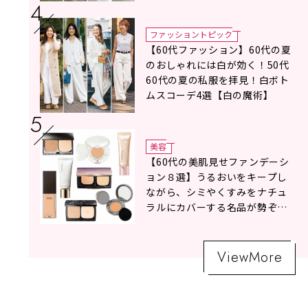
ファッショントピック
【60代ファッション】60代の夏
のおしゃれには白が効く！50代
60代の夏の私服を拝見！白ボト
ムスコーデ4選【白の魔術】
美容
【60代の美肌見せファンデーシ
ョン８選】うるおいをキープし
ながら、シミやくすみをナチュ
ラルにカバーする名品が勢ぞろ
い！
ViewMore