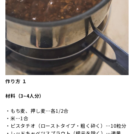
作り方 １
材料（3~4人分）
・もち麦、押し麦…各1/2合
・米…1合
・ピスタチオ（ローストタイプ・粗く砕く）…10粒分
・レッドキャベツスプラウト（根元を除く）…適量