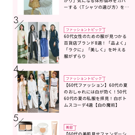
がり」気になる体形悩みをカバ
ーする〈Tシャツの選び方〉をス
タイリスト地曳いく子さんがア
ドバイス！
ファッショントピック
60代女性のための服が見つかる
百貨店ブランド8選！「品よく」
「ラクに」「美しく」を叶える
服がずらり
ファッショントピック
【60代ファッション】60代の夏
のおしゃれには白が効く！50代
60代の夏の私服を拝見！白ボト
ムスコーデ4選【白の魔術】
美容
【60代の美肌見せファンデーシ