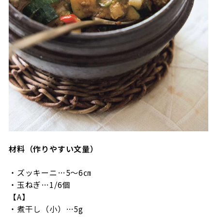
材料（作りやすい文量）
・ズッキーニ…5～6㎝
・玉ねぎ…1/6個
【A】
・煮干し（小）…5g