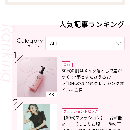
人気記事ランキング
Category
カテゴリー
美容
60代の肌はメイク落としで差が
つく！“落とすたびうるお
う”DHCの新発想クレンジングオ
イルに注目
PR
ファッショントピック
【60代ファッション】「背が低
い」「ぽっこりお腹」「胸の下