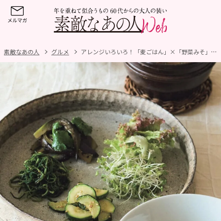
素敵なあの人
グルメ
アレンジいろいろ！「麦ごはん」×「野菜みそ」×3種のナムルを使った健康レシピ