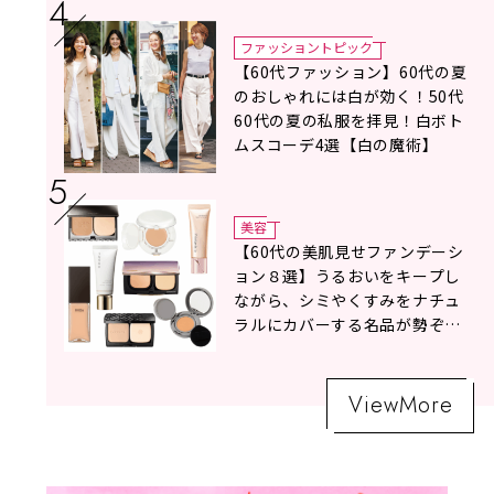
ドバイス！
ファッショントピック
【60代ファッション】60代の夏
のおしゃれには白が効く！50代
60代の夏の私服を拝見！白ボト
ムスコーデ4選【白の魔術】
美容
【60代の美肌見せファンデーシ
ョン８選】うるおいをキープし
ながら、シミやくすみをナチュ
ラルにカバーする名品が勢ぞろ
い！
ViewMore