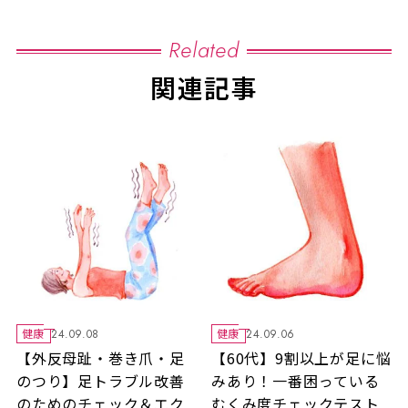
Related
関連記事
健康
健康
24.09.08
24.09.06
【外反母趾・巻き爪・足
【60代】9割以上が足に悩
のつり】足トラブル改善
みあり！一番困っている
のためのチェック＆エク
むくみ度チェックテスト