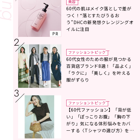
美容
60代の肌はメイク落としで差が
つく！“落とすたびうるお
う”DHCの新発想クレンジングオ
イルに注目
PR
ファッショントピック
60代女性のための服が見つかる
百貨店ブランド8選！「品よく」
「ラクに」「美しく」を叶える
服がずらり
ファッショントピック
【60代ファッション】「背が低
い」「ぽっこりお腹」「胸の下
がり」気になる体形悩みをカバ
ーする〈Tシャツの選び方〉をス
タイリスト地曳いく子さんがア