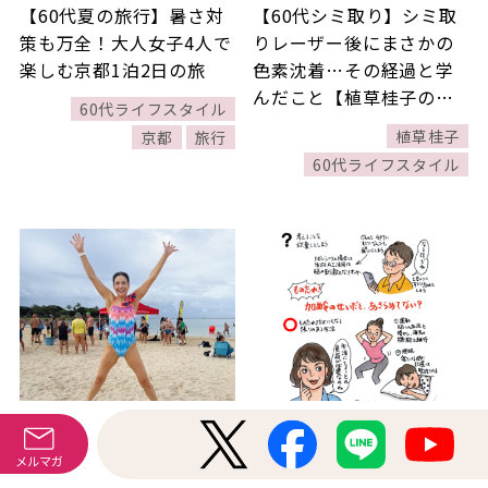
【60代夏の旅行】暑さ対
【60代シミ取り】シミ取
策も万全！大人女子4人で
りレーザー後にまさかの
楽しむ京都1泊2日の旅
色素沈着…その経過と学
んだこと【植草桂子の気
60代ライフスタイル
分だけでも大人修行】
植草桂子
京都
旅行
60代ライフスタイル
メルマガ
暮らし
エンタメ
2026.08.01
2026.07.30