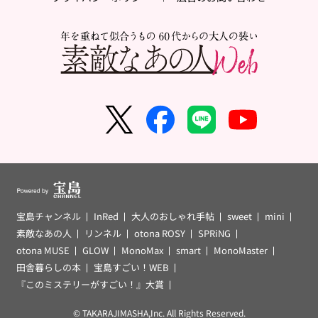
宝島チャンネル
InRed
大人のおしゃれ手帖
sweet
mini
素敵なあの人
リンネル
otona ROSY
SPRiNG
otona MUSE
GLOW
MonoMax
smart
MonoMaster
田舎暮らしの本
宝島すごい！WEB
『このミステリーがすごい！』大賞
© TAKARAJIMASHA,Inc. All Rights Reserved.