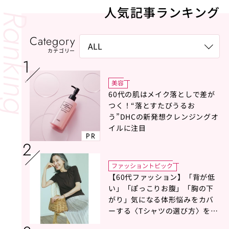
人気記事ランキング
Category
カテゴリー
美容
60代の肌はメイク落としで差が
つく！“落とすたびうるお
う”DHCの新発想クレンジングオ
イルに注目
PR
ファッショントピック
【60代ファッション】「背が低
い」「ぽっこりお腹」「胸の下
がり」気になる体形悩みをカバ
ーする〈Tシャツの選び方〉をス
タイリスト地曳いく子さんがア