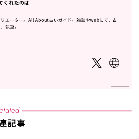
てくれたのは
エーター。All About占いガイド。雑誌やwebにて、占
修、執筆。
elated
連記事