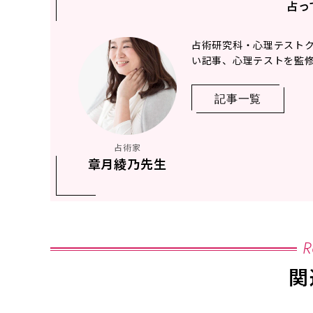
占っ
占術研究科・心理テストクリ
い記事、心理テストを監
記事一覧
占術家
章月綾乃先生
R
関