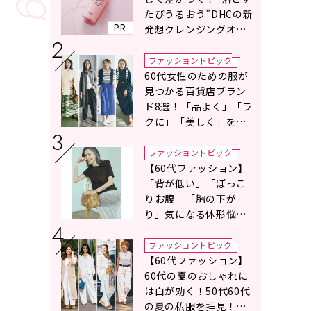
たびうるおう”DHCの新
PR
発想クレンジングオイ
ルに注目
ファッショントピック
60代女性のための服が
見つかる百貨店ブラン
ド8選！「品よく」「ラ
クに」「美しく」を叶
える服がずらり
ファッショントピック
【60代ファッション】
「背が低い」「ぽっこ
りお腹」「胸の下が
り」気になる体形悩み
をカバーする〈Tシャツ
の選び方〉をスタイリ
ファッショントピック
スト地曳いく子さんが
【60代ファッション】
アドバイス！
60代の夏のおしゃれに
は白が効く！50代60代
の夏の私服を拝見！白