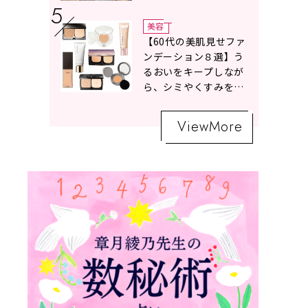
ボトムスコーデ4選【白
の魔術】
美容
【60代の美肌見せファ
ンデーション８選】う
るおいをキープしなが
ら、シミやくすみをナ
チュラルにカバーする
名品が勢ぞろい！
ViewMore