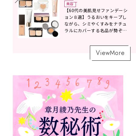
美容
【60代の美肌見せファンデーシ
ョン８選】うるおいをキープし
ながら、シミやくすみをナチュ
ラルにカバーする名品が勢ぞろ
い！
ViewMore