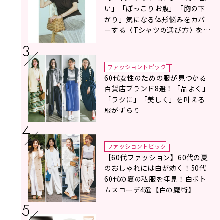
い」「ぽっこりお腹」「胸の下
がり」気になる体形悩みをカバ
ーする〈Tシャツの選び方〉をス
タイリスト地曳いく子さんがア
ドバイス！
ファッショントピック
60代女性のための服が見つかる
百貨店ブランド8選！「品よく」
「ラクに」「美しく」を叶える
服がずらり
ファッショントピック
【60代ファッション】60代の夏
のおしゃれには白が効く！50代
60代の夏の私服を拝見！白ボト
ムスコーデ4選【白の魔術】