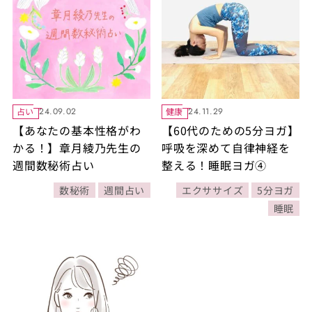
占い
健康
24.09.02
24.11.29
【あなたの基本性格がわ
【60代のための5分ヨガ】
かる！】章月綾乃先生の
呼吸を深めて自律神経を
週間数秘術占い
整える！睡眠ヨガ④
数秘術
週間占い
エクササイズ
5分ヨガ
睡眠