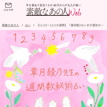
素敵なあの人
占い
【11/25～12/1の運勢】「運命数2はいまが運気の分かれ目！」「運命数8は新しい自分に変わるとき」章月綾乃先生の週間数秘術占い