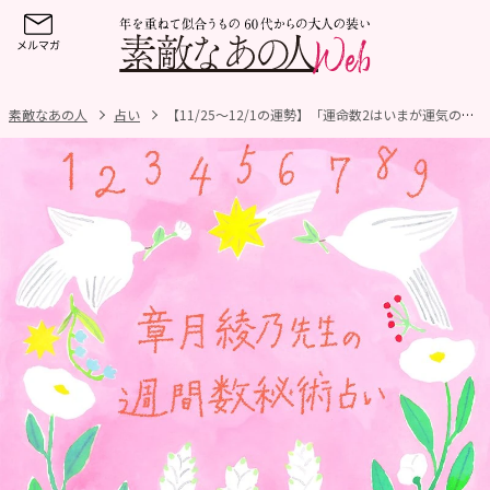
素敵なあの人
占い
【11/25～12/1の運勢】「運命数2はいまが運気の分かれ目！」「運命数8は新しい自分に変わるとき」章月綾乃先生の週間数秘術占い