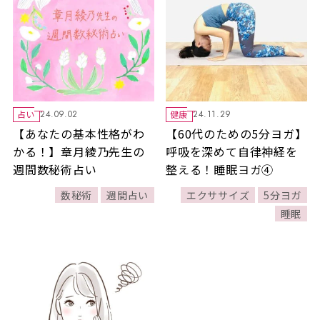
占い
健康
24.09.02
24.11.29
【あなたの基本性格がわ
【60代のための5分ヨガ】
かる！】章月綾乃先生の
呼吸を深めて自律神経を
週間数秘術占い
整える！睡眠ヨガ④
数秘術
週間占い
エクササイズ
5分ヨガ
睡眠