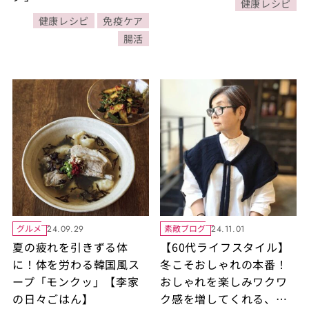
健康レシピ
健康レシピ
免疫ケア
腸活
グルメ
素敵ブログ
24.09.29
24.11.01
夏の疲れを引きずる体
【60代ライフスタイル】
に！体を労わる韓国風ス
冬こそおしゃれの本番！
ープ「モンクッ」【李家
おしゃれを楽しみワクワ
の日々ごはん】
ク感を増してくれる、お