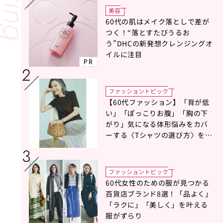
美容
60代の肌はメイク落としで差が
つく！“落とすたびうるお
う”DHCの新発想クレンジングオ
イルに注目
PR
ファッショントピック
【60代ファッション】「背が低
い」「ぽっこりお腹」「胸の下
がり」気になる体形悩みをカバ
ーする〈Tシャツの選び方〉をス
タイリスト地曳いく子さんがア
ドバイス！
ファッショントピック
60代女性のための服が見つかる
百貨店ブランド8選！「品よく」
「ラクに」「美しく」を叶える
服がずらり