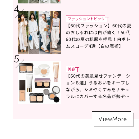
ファッショントピック
【60代ファッション】60代の夏
のおしゃれには白が効く！50代
60代の夏の私服を拝見！白ボト
ムスコーデ4選【白の魔術】
美容
【60代の美肌見せファンデーシ
ョン８選】うるおいをキープし
ながら、シミやくすみをナチュ
ラルにカバーする名品が勢ぞろ
い！
ViewMore