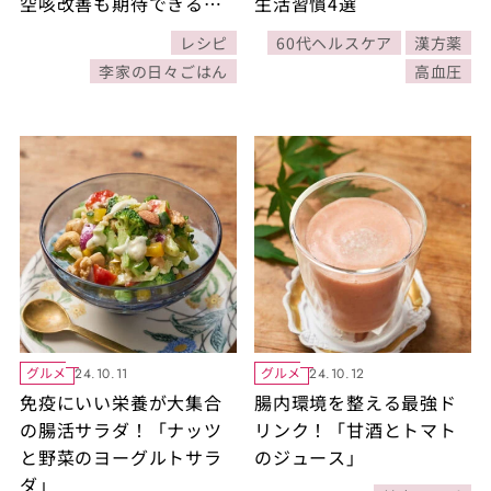
空咳改善も期待できる肉
生活習慣4選
みそ！【李家の日々ごは
レシピ
60代ヘルスケア
漢方薬
ん】
李家の日々ごはん
高血圧
グルメ
グルメ
24.10.11
24.10.12
免疫にいい栄養が大集合
腸内環境を整える最強ド
の腸活サラダ！「ナッツ
リンク！「甘酒とトマト
と野菜のヨーグルトサラ
のジュース」
ダ」