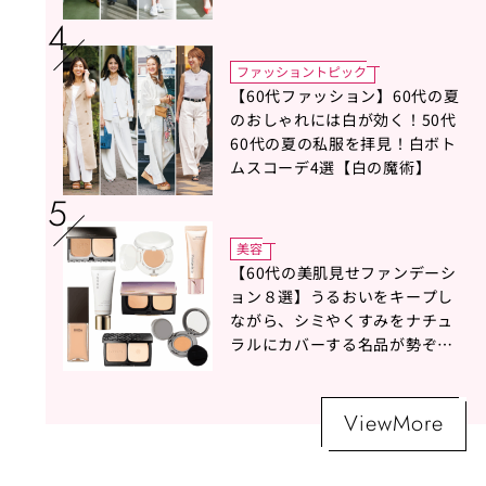
ファッショントピック
【60代ファッション】60代の夏
のおしゃれには白が効く！50代
60代の夏の私服を拝見！白ボト
ムスコーデ4選【白の魔術】
美容
【60代の美肌見せファンデーシ
ョン８選】うるおいをキープし
ながら、シミやくすみをナチュ
ラルにカバーする名品が勢ぞろ
い！
ViewMore