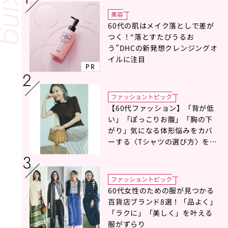
美容
60代の肌はメイク落としで差が
つく！“落とすたびうるお
う”DHCの新発想クレンジングオ
イルに注目
PR
ファッショントピック
【60代ファッション】「背が低
い」「ぽっこりお腹」「胸の下
がり」気になる体形悩みをカバ
ーする〈Tシャツの選び方〉をス
タイリスト地曳いく子さんがア
ドバイス！
ファッショントピック
60代女性のための服が見つかる
百貨店ブランド8選！「品よく」
「ラクに」「美しく」を叶える
服がずらり