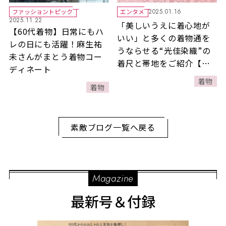
ファッショントピック
エンタメ
2025.01.16
2025.11.22
「美しいうえに着心地が
【60代着物】日常にもハ
いい」と多くの着物通を
レの日にも活躍！麻生祐
うならせる“光佳染織”の
未さんがまとう着物コー
着尺と帯地をご紹介【目
ディネート
利きの視線】
着物
着物
素敵ブログ一覧へ戻る
Magazine
最新号＆付録