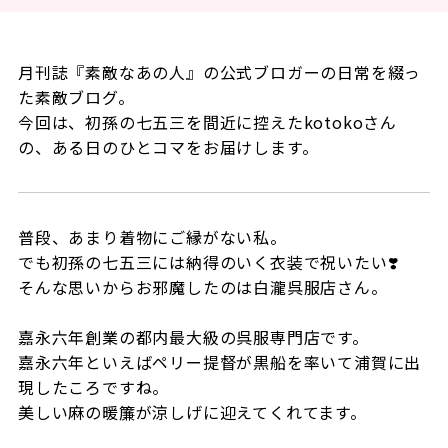
月刊誌『素敵なあの人』の公式ブロガーの日常を綴っ
た素敵ブログ。
今回は、初孫の七五三を間近に控えたkotokoさん
の、ある日のひとコマをお届けします。
普段、あまり着物にご縁がない私。
でも初孫の七五三には納得のいく衣装で祝いたい❣️
そんな思いからお邪魔したのは白瀧呉服店さん。
嘉永六年創業の都内最大級の呉服専門店です。
嘉永六年といえばペリー提督が黒船を率いて浦賀に出
現したころですね。
美しい麻の暖簾が涼しげに迎えてくれてます。