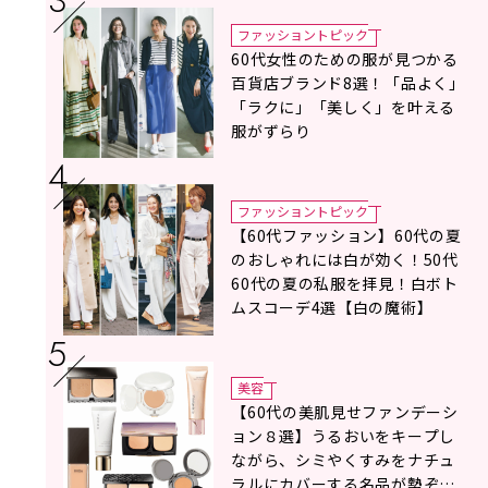
ドバイス！
ファッショントピック
60代女性のための服が見つかる
百貨店ブランド8選！「品よく」
「ラクに」「美しく」を叶える
服がずらり
ファッショントピック
【60代ファッション】60代の夏
のおしゃれには白が効く！50代
60代の夏の私服を拝見！白ボト
ムスコーデ4選【白の魔術】
美容
【60代の美肌見せファンデーシ
ョン８選】うるおいをキープし
ながら、シミやくすみをナチュ
ラルにカバーする名品が勢ぞろ