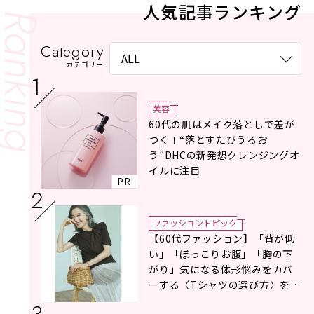
人気記事ランキング
Category
カテゴリー
美容
60代の肌はメイク落としで差が
つく！“落とすたびうるお
う”DHCの新発想クレンジングオ
イルに注目
PR
ファッショントピック
【60代ファッション】「背が低
い」「ぽっこりお腹」「胸の下
がり」気になる体形悩みをカバ
ーする〈Tシャツの選び方〉をス
タイリスト地曳いく子さんがア