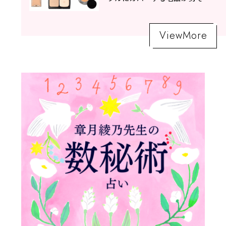
い！
ViewMore