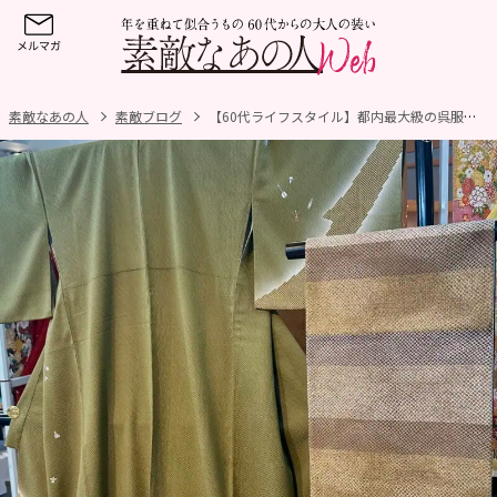
素敵なあの人
素敵ブログ
【60代ライフスタイル】都内最大級の呉服屋さんへ！初孫の「七五三」準備に大奮闘