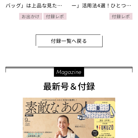
バッグ」は上品な見た目
ー」活用法4選！ひとつ加
で、必要なものがすべて
えるだけでトレンド感の
お出かけ
付録レポ
付録レポ
入れられる機能も充実！
ある装いに！
付録一覧へ戻る
Magazine
最新号＆付録