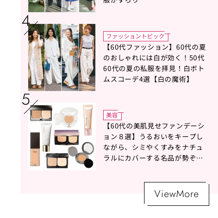
ファッショントピック
【60代ファッション】60代の夏
のおしゃれには白が効く！50代
60代の夏の私服を拝見！白ボト
ムスコーデ4選【白の魔術】
美容
【60代の美肌見せファンデーシ
ョン８選】うるおいをキープし
ながら、シミやくすみをナチュ
ラルにカバーする名品が勢ぞろ
い！
ViewMore