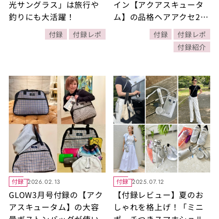
光サングラス」は旅行や
イン【アクアスキュータ
釣りにも大活躍！
ム】の品格ヘアアクセ2点
セット！｜ 40代4人のリ
付録
付録レポ
付録
付録レポ
アルな使い方は？
付録紹介
付録
付録
2026.02.13
2025.07.12
GLOW3月号付録の【アク
【付録レビュー】夏のお
アスキュータム】の大容
しゃれを格上げ！「ミニ