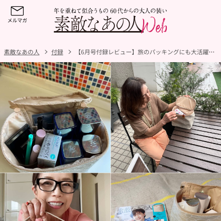
素敵なあの人
付録
【6月号付録レビュー】旅のパッキングにも大活躍！スキンケアボトルを立てて収納できる大容量『バニティポーチ』が便利過ぎた