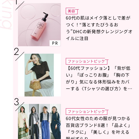
美容
60代の肌はメイク落としで差が
つく！“落とすたびうるお
う”DHCの新発想クレンジングオ
イルに注目
PR
ファッショントピック
【60代ファッション】「背が低
い」「ぽっこりお腹」「胸の下
がり」気になる体形悩みをカバ
ーする〈Tシャツの選び方〉をス
タイリスト地曳いく子さんがア
ドバイス！
ファッショントピック
60代女性のための服が見つかる
百貨店ブランド8選！「品よく」
「ラクに」「美しく」を叶える
服がずらり