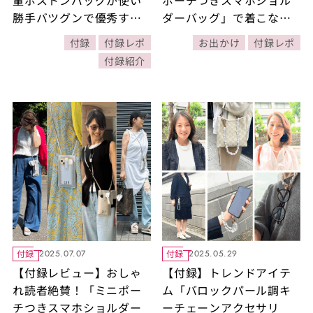
量ボストンバッグが使い
ポーチつきスマホショル
勝手バツグンで優秀すぎ
ダーバッグ」で着こなし
る！｜ 40代読者代表の3
を涼やかに！車のお出か
付録
付録レポ
お出かけ
付録レポ
人の使い方は？
けやジムでも大活躍の活
付録紹介
用法をご紹介！
付録
付録
2025.07.07
2025.05.29
【付録レビュー】おしゃ
【付録】トレンドアイテ
れ読者絶賛！「ミニポー
ム「バロックパール調キ
チつきスマホショルダー
ーチェーンアクセサリ