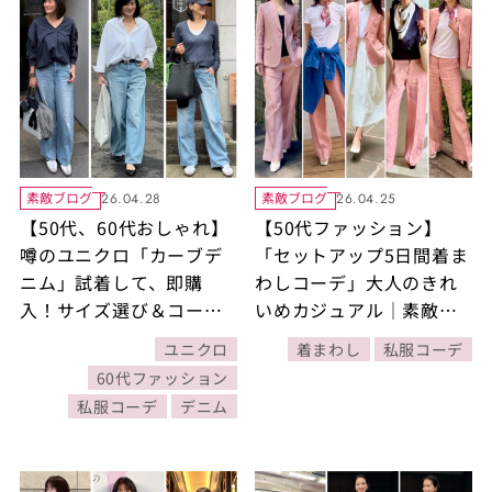
素敵ブログ
素敵ブログ
26.04.28
26.04.25
【50代、60代おしゃれ】
【50代ファッション】
噂のユニクロ「カーブデ
「セットアップ5日間着ま
ニム」試着して、即購
わしコーデ」大人のきれ
入！サイズ選び＆コーデ
いめカジュアル｜素敵ブ
ィネートはどうする？｜
ロガー桜井智子さん
ユニクロ
着まわし
私服コーデ
素敵ブロガー豊田真由美
60代ファッション
さん
私服コーデ
デニム