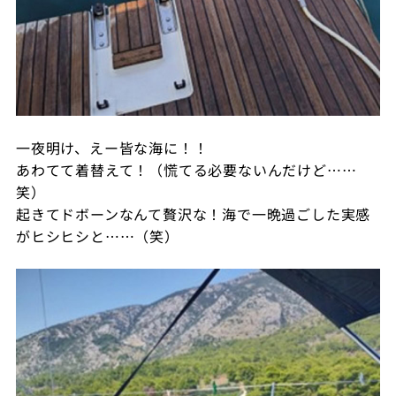
一夜明け、えー皆な海に！！
あわてて着替えて！（慌てる必要ないんだけど
……
笑）
起きてドボーンなんて贅沢な！海で一晩過ごした実感
がヒシヒシと……（笑）