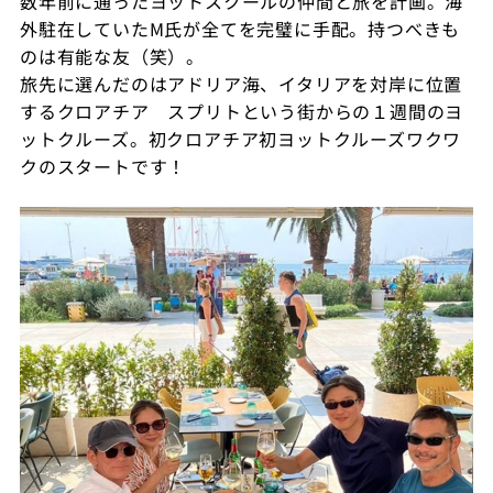
数年前に通ったヨットスクールの仲間と旅を計画。海
外駐在していた
M
氏が全てを完璧に手配。持つべきも
のは有能な友（笑）。
旅先に選んだのはアドリア海、イタリアを対岸に位置
するクロアチア スプリトという街からの１週間のヨ
ットクルーズ。初クロアチア初ヨットクルーズワクワ
クのスタートです！