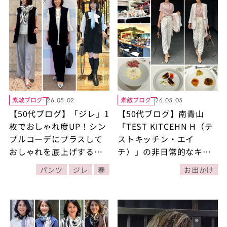
素敵ブログ
素敵ブログ
26.05.02
26.05.05
【50代ブログ】「ジレ」1
【50代ブログ】南青山
枚でおしゃれ度UP！シン
「TEST KITCEHN H（テ
プルコーデにプラスして
ストキッチン・エイ
おしゃれを底上げするジ
チ）」の非日常的なキッ
レの着こなし3選
チンライブ空間で味わう
パンツ
ジレ
春
お出かけ
極上イタリアン！程よい
カジュアル感のディナー
コーデもご紹介！