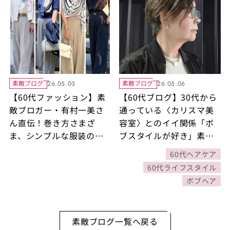
素敵ブログ
素敵ブログ
26.05.03
26.05.06
【60代ファッション】素
【60代ブログ】30代から
敵ブロガー・有村一美さ
通っている〈カリスマ美
ん直伝！巻き方さまざ
容室〉とのイイ関係「ボ
ま、シンプルな服装の日
ブスタイルが好き」素敵
こそ頼りになる『スカー
ブロガー礒部良子さん
60代ヘアケア
フ活用術』
60代ライフスタイル
ボブヘア
素敵ブログ一覧へ戻る