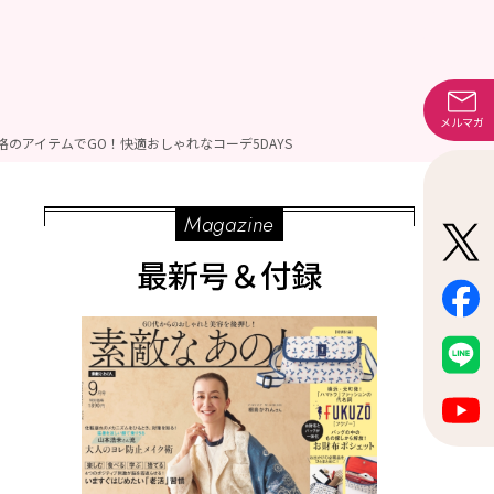
メルマガ
のアイテムでGO！快適おしゃれなコーデ5DAYS
Magazine
最新号＆付録