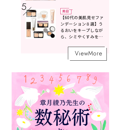
ボトムスコーデ4選【白
の魔術】
美容
【60代の美肌見せファ
ンデーション８選】う
るおいをキープしなが
ら、シミやくすみをナ
チュラルにカバーする
名品が勢ぞろい！
ViewMore