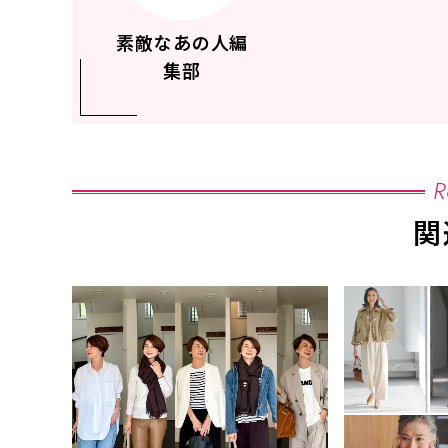
素敵なあの人編
集部
R
関