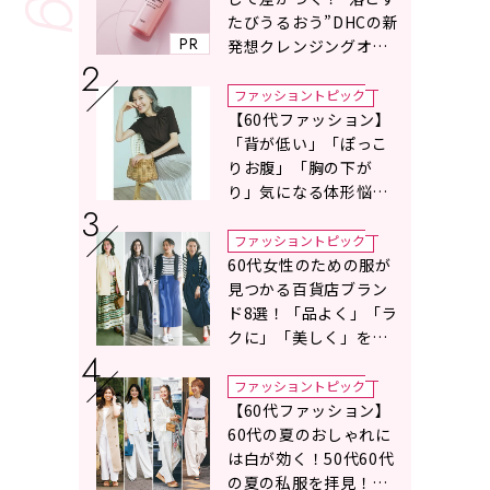
たびうるおう”DHCの新
PR
発想クレンジングオイ
ルに注目
ファッショントピック
【60代ファッション】
「背が低い」「ぽっこ
りお腹」「胸の下が
り」気になる体形悩み
をカバーする〈Tシャツ
の選び方〉をスタイリ
ファッショントピック
スト地曳いく子さんが
60代女性のための服が
アドバイス！
見つかる百貨店ブラン
ド8選！「品よく」「ラ
クに」「美しく」を叶
える服がずらり
ファッショントピック
【60代ファッション】
60代の夏のおしゃれに
は白が効く！50代60代
の夏の私服を拝見！白