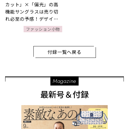
カット」×「偏光」の高
機能サングラスは売り切
れ必至の予感！デザイン
はモデル富岡佳子さんが
ファッション小物
監修！【素敵なあの人
2026年5月号】
付録一覧へ戻る
Magazine
最新号＆付録