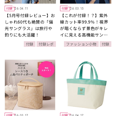
付録
付録
26.04.11
26.03.15
【5月号付録レビュー】お
【これが付録！？】紫外
しゃれ60代も絶賛の「偏
線カット率99.9％！視界
光サングラス」は旅行や
が暗くならず景色がキレ
釣りにも大活躍！
イに見える高機能サング
ラスが付録に登場！
付録
付録レポ
ファッション小物
付録
付録
付録
26.03.17
26.04.17