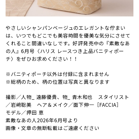
やさしいシャンパンベージュのエレガントな佇まい
は、いつでもどこでも美容時間を優美な気分にさせて
くれること間違いなしです。好評発売中の『素敵なあ
の人』6月号〈ハリス レースつき上品バニティポー
チ〉をぜひお求めください！！
※バニティポーチ以外は付録に含まれません
※総柄のため、柄の位置は写真と異なります
撮影／人物_ 遠藤優貴、物_ 青木和也 スタイリスト
／岩﨑聡美 ヘア＆メイク／面下伸一［FACCIA］
モデル／押田 恵
素敵なあの人2026年6月号より
画像・文章の無断転載はご遠慮ください