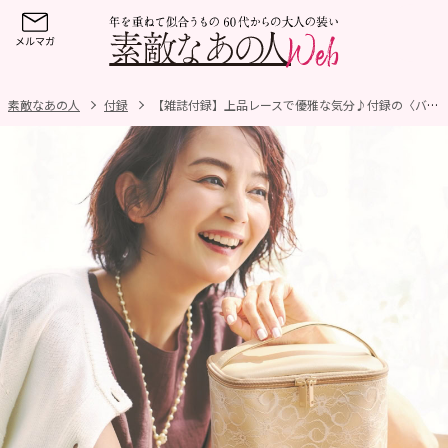
素敵なあの人
付録
【雑誌付録】上品レースで優雅な気分♪付録の〈バニティポーチ〉はボトルを立てて収納できる！コレ便利！！4／16発売『素敵なあの人』6月号