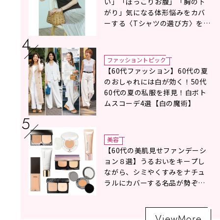
い」「ぽっこりお腹」「胸の下
がり」気になる体形悩みをカバ
ーする〈Tシャツの選び方〉をス
タイリスト地曳いく子さんがア
ドバイス！
ファッショントピック
【60代ファッション】60代の夏
のおしゃれには白が効く！50代
60代の夏の私服を拝見！白ボト
ムスコーデ4選【白の魔術】
美容
【60代の美肌見せファンデーシ
ョン８選】うるおいをキープし
ながら、シミやくすみをナチュ
ラルにカバーする名品が勢ぞろ
い！
ViewMore