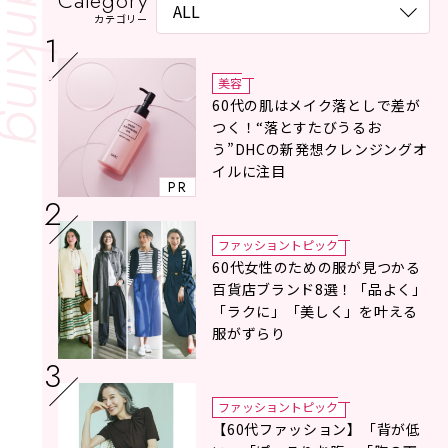
Category
カテゴリー
美容
60代の肌はメイク落としで差が
つく！“落とすたびうるお
う”DHCの新発想クレンジングオ
イルに注目
PR
ファッショントピック
60代女性のための服が見つかる
百貨店ブランド8選！「品よく」
「ラクに」「美しく」を叶える
服がずらり
ファッショントピック
【60代ファッション】「背が低