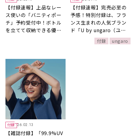
【付録速報】上品なレー
【付録速報】完売必至の
ス使いの「バニティポー
予感！特別付録は、フラ
チ」予約受付中！ボトル
ンス生まれの人気ブラン
を立てて収納できる優秀
ド「U by ungaro（ユー
アイテムです【素敵なあ
バイ ウンガロ）」コラ
付録
ungaro
の人2026年6月号付録】
ボ！ マチたっぷり「舟
形トートバッグ」【素敵
なあの人2026年7月号付
録】
付録
26.02.13
【雑誌付録】「99.9%UV