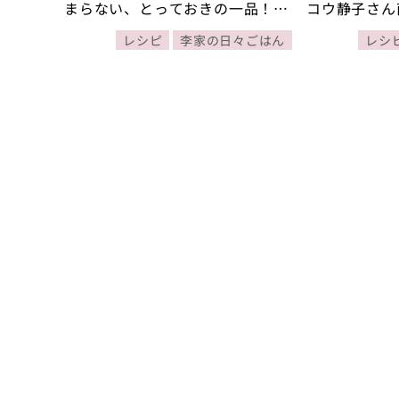
まらない、とっておきの一品！
コウ静子さん
【李映林さん・コウ静子さん直
ごはん】
レシピ
李家の日々ごはん
レシ
伝！ 李家の日々ごはん】