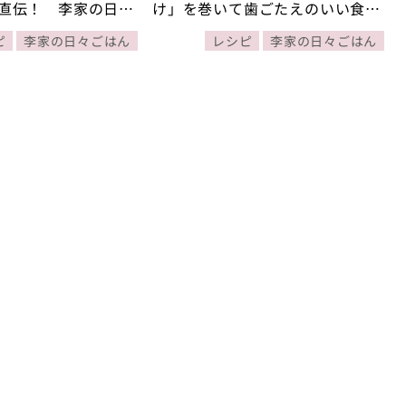
直伝！ 李家の日々
け」を巻いて歯ごたえのいい食感
に！【李映林さん・コウ静子さん
ピ
李家の日々ごはん
レシピ
李家の日々ごはん
直伝！ 李家の日々ごはん】