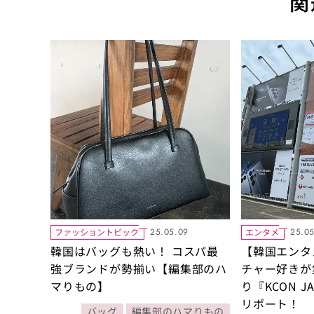
関
ファッショントピック
エンタメ
25.05.09
25.05
韓国はバッグも熱い！ コスパ最
【韓国エンタメ
強ブランドが勢揃い【編集部のハ
チャー好きが
マりもの】
り『KCON J
リポート！
バッグ
編集部のハマりもの