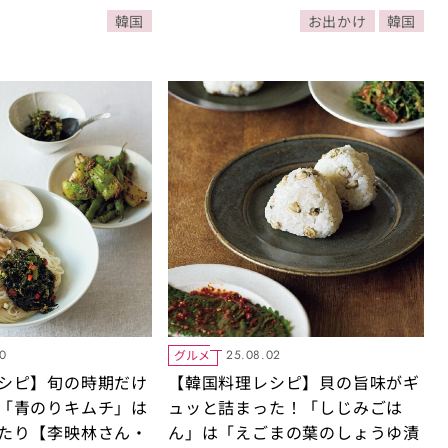
韓国
お出かけ
韓国
グルメ
10
25.08.02
シピ】旬の時期だけ
【韓国料理レシピ】貝の旨味がギ
「青のりキムチ」は
ュッと詰まった！「しじみごは
たり【李映林さん・
ん」は「えごまの葉のしょうゆ漬