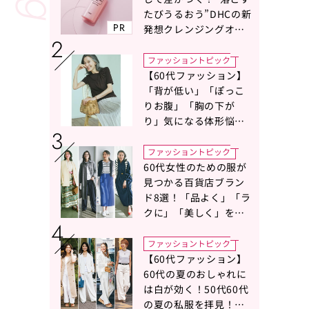
たびうるおう”DHCの新
PR
発想クレンジングオイ
ルに注目
ファッショントピック
【60代ファッション】
「背が低い」「ぽっこ
りお腹」「胸の下が
り」気になる体形悩み
をカバーする〈Tシャツ
の選び方〉をスタイリ
ファッショントピック
スト地曳いく子さんが
60代女性のための服が
アドバイス！
見つかる百貨店ブラン
ド8選！「品よく」「ラ
クに」「美しく」を叶
える服がずらり
ファッショントピック
【60代ファッション】
60代の夏のおしゃれに
は白が効く！50代60代
の夏の私服を拝見！白