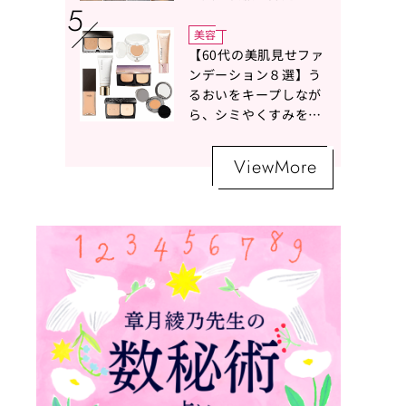
ボトムスコーデ4選【白
の魔術】
美容
【60代の美肌見せファ
ンデーション８選】う
るおいをキープしなが
ら、シミやくすみをナ
チュラルにカバーする
名品が勢ぞろい！
ViewMore