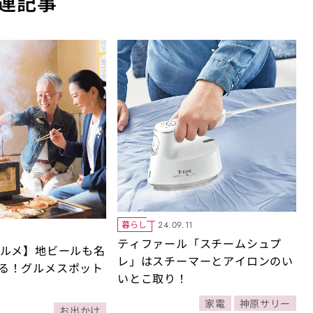
連記事
暮らし
24.09.11
ティファール「スチームシュプ
グルメ】地ビールも名
レ」はスチーマーとアイロンのい
る！グルメスポット
いとこ取り！
家電
神原サリー
お出かけ