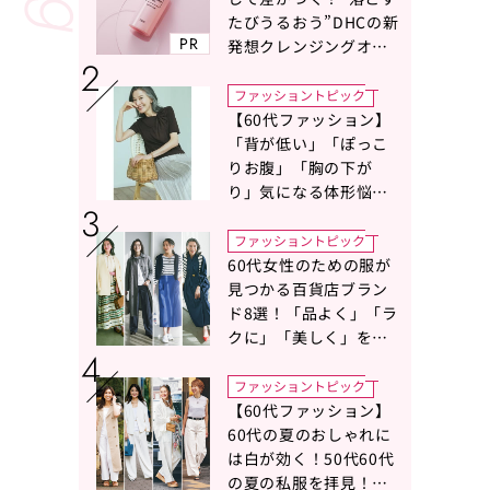
たびうるおう”DHCの新
PR
発想クレンジングオイ
ルに注目
ファッショントピック
【60代ファッション】
「背が低い」「ぽっこ
りお腹」「胸の下が
り」気になる体形悩み
をカバーする〈Tシャツ
の選び方〉をスタイリ
ファッショントピック
スト地曳いく子さんが
60代女性のための服が
アドバイス！
見つかる百貨店ブラン
ド8選！「品よく」「ラ
クに」「美しく」を叶
える服がずらり
ファッショントピック
【60代ファッション】
60代の夏のおしゃれに
は白が効く！50代60代
の夏の私服を拝見！白