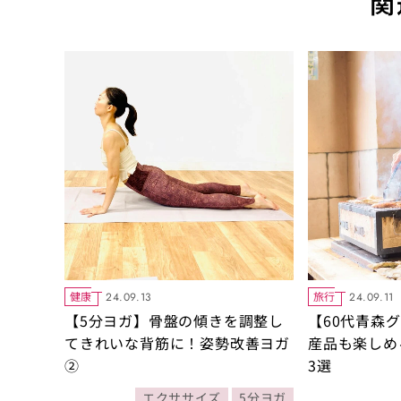
関
健康
旅行
24.09.13
24.09.11
【5分ヨガ】骨盤の傾きを調整し
【60代青森
てきれいな背筋に！姿勢改善ヨガ
産品も楽しめ
②
3選
エクササイズ
5分ヨガ