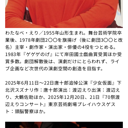
わたなべ・えり／1955年山形生まれ。舞台芸術学院卒
業後、1978年劇団2〇〇を旗揚げ（後に劇団3〇〇と改
名）主宰・劇作家・演出家・俳優の4役をつとめる。
1983年『ゲゲゲのげ』にて岸田國士戯曲賞受賞ほか受
賞多数。劇団解散後は、演劇だけにとらわれず、ライ
ブ企画など次世代の演劇空間の創造を目指す。
2025年6月11日〜22日唐十郎追悼公演『少女仮面』下
北沢スズナリ作：唐十郎演出：渡辺えり出演：渡辺え
り、大鶴佐助ほか、2025年12月20日、21日『70祭渡
辺えりコンサート』東京芸術劇場プレイハウスゲス
ト：頭脳警察ほか。