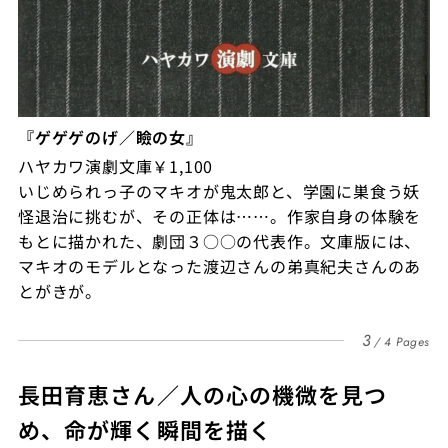
『ゲゲゲのげ／瞼の女』
ハヤカワ演劇文庫￥1,100
いじめられっ子のマキオが鬼太郎と、学園に巣食う妖
怪退治に挑むが、その正体は……。作家自身の体験を
もとに描かれた、劇団３○○の代表作。文庫版には、
マキオのモデルとなった渡辺さんの弟真紀夫さんのあ
とがきが。
3
4 Pages
長田育恵さん／人の心の機微を見つ
め、命が輝く瞬間を描く