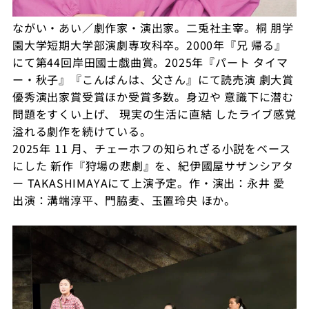
ながい・あい／劇作家・演出家。二兎社主宰。桐 朋学
園大学短期大学部演劇専攻科卒。2000年『兄 帰る』
にて第44回岸田國士戯曲賞。2025年『パート タイマ
ー・秋子』『こんばんは、父さん』にて読売演 劇大賞
優秀演出家賞受賞ほか受賞多数。身辺や 意識下に潜む
問題をすくい上げ、 現実の生活に直結 したライブ感覚
溢れる劇作を続けている。
2025年 11 月、チェーホフの知られざる小説をベース
にした 新作『狩場の悲劇』を、紀伊國屋サザンシアタ
ー TAKASHIMAYAにて上演予定。作・演出：永井 愛
出演：溝端淳平、門脇麦、玉置玲央 ほか。