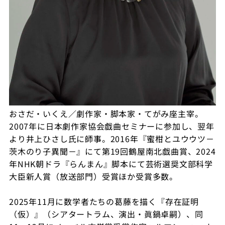
おさだ・いくえ／劇作家・脚本家・てがみ座主宰。
2007年に日本劇作家協会戯曲セミナーに参加し、翌年
より井上ひさし氏に師事。2016年『蜜柑とユウウツ－
茨木のり子異聞－』にて第19回鶴屋南北戯曲賞、2024
年NHK朝ドラ『らんまん』脚本にて芸術選奨文部科学
大臣新人賞（放送部門）受賞ほか受賞多数。
2025年11月に数学者たちの葛藤を描く『存在証明
（仮）』（シアタートラム、演出・眞鍋卓嗣）、同