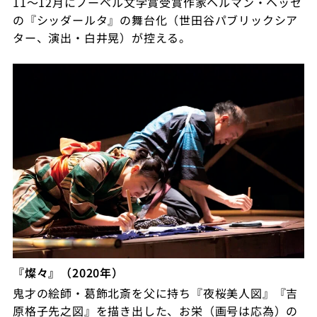
11〜12月にノーベル文学賞受賞作家ヘルマン・ヘッセ
の『シッダールタ』の舞台化（世田谷パブリックシア
ター、演出・白井晃）が控える。
『燦々』（2020年）
鬼才の絵師・葛飾北斎を父に持ち『夜桜美人図』『吉
原格子先之図』を描き出した、お栄（画号は応為）の