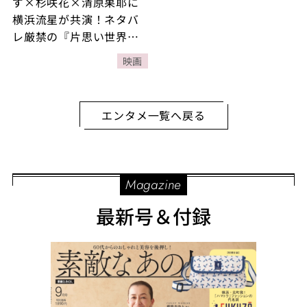
ず×杉咲花×清原果耶に
横浜流星が共演！ネタバ
レ厳禁の『片思い世界』
は脚本・坂元裕二の自信
映画
作
エンタメ一覧へ戻る
Magazine
最新号＆付録