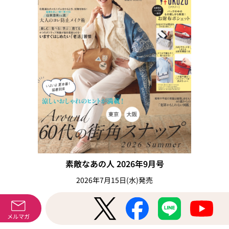
素敵なあの人 2026年9月号
2026年7月15日(水)発売
特別価格：1890円(税込)
表紙：桐島かれん
メルマガ
今月の特別付録