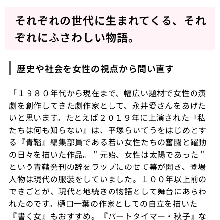
それぞれの世代に生まれてくる、それ
ぞれにふさわしい物語。
歴史や社会を女性の視点から問い直す
「１９８０年代から現在まで、幅広い題材で女性の演
劇を創作してきた劇作家として、永井愛さんをあげた
いと思います。たとえば２０１９年に上演された『私
たちは何も知らない』は、平塚らいてうをはじめとす
る『青鞜』編集部員である若い女性たちの奮闘と躍動
の日々を描いた作品。＂元始、女性は太陽であった＂
という青鞜発刊の辞をラップにのせて幕が開き、登場
人物は現代の服装をしていました。１００年以上前の
できごとが、現代と地続きの物語として舞台にあらわ
れたのです。樋口一葉の作家としての自立を描いた
『書く女』もおすすめ。『パートタイマー・秋子』な