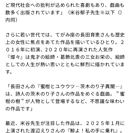
ど現代社会への批判が込められた喜劇もあり、戯曲も
数多く出版されています」（
米谷郁子先生※以下（）
内同）
さらに若い世代では、てがみ座の長田育恵さんも歴史
上の女性に焦点をあてた作品を描いているひとり。２
０１６年に初演、
2
０２０年に再演された人気作
『燦々』は鬼才の絵師・葛飾北斎の三女お栄の、絵師
としての人生が熱い思いとともに鮮烈に描かれていま
す。
「長田さんの『蜜柑とユウウツ―茨木のり子異聞―』
は、詩人の茨木のり子さんの作品をめぐる戯曲。＂蜜
柑の樹＂が人物として登場するなど、不思議な味わい
の作品です」
最近、米谷先生が注目した作品は、２０２５年１月に
上演された渡辺えりさんの『鯨よ！私の手に乗れ』。