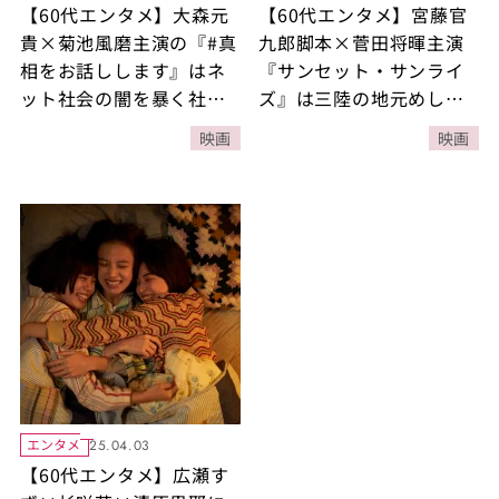
【60代エンタメ】大森元
【60代エンタメ】宮藤官
貴×菊池風磨主演の『#真
九郎脚本×菅田将暉主演
相をお話しします』はネ
『サンセット・サンライ
ット社会の闇を暴く社会
ズ』は三陸の地元めしが
派ミステリー
多数登場する“笑い泣
映画
映画
き”の移住エンタメ
エンタメ
25.04.03
【60代エンタメ】広瀬す