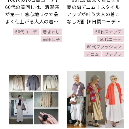
60代の着回しは、清潔感
夏の旬デニム！スタイル
が第一！着心地ラクで品
アップが叶う大人の着こ
よく仕上がる大人の着こ
なし2選【6日間コーデ
なし10選
Day3・Day4】」ほか
60代コーデ
着まわし
60代スナップ
7/26～8/1公開記事の人気
前田典子
60代コーデ
ランキングをご紹介！
60代ファッション
【今週の新着記事ベスト
デニム
プチプラ
10】