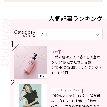
人気記事ランキング
Category
カテゴリー
美容
60代の肌はメイク落としで差が
つく！“落とすたびうるお
う”DHCの新発想クレンジングオ
イルに注目
PR
ファッショントピック
【60代ファッション】「背が低
い」「ぽっこりお腹」「胸の下
がり」気になる体形悩みをカバ