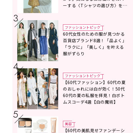
ーする〈Tシャツの選び方〉をス
タイリスト地曳いく子さんがア
ドバイス！
ファッショントピック
60代女性のための服が見つかる
百貨店ブランド8選！「品よく」
「ラクに」「美しく」を叶える
服がずらり
ファッショントピック
【60代ファッション】60代の夏
のおしゃれには白が効く！50代
60代の夏の私服を拝見！白ボト
ムスコーデ4選【白の魔術】
美容
【60代の美肌見せファンデーシ