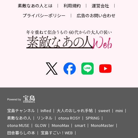
素敵なあの人とは
利用規約
運営会社
プライバシーポリシー
広告のお問い合わせ
宝島チャンネル
InRed
大人のおしゃれ手帖
sweet
mini
素敵なあの人
リンネル
otona ROSY
SPRiNG
otona MUSE
GLOW
MonoMax
smart
MonoMaster
田舎暮らしの本
宝島すごい！WEB