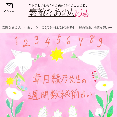
素敵なあの人
占い
【12/16～12/22の運勢】「運命数5は地道な努力が大きな成果に！」「運命数7は来春始めたいことを先取りスタートが吉！」章月綾乃先生の週間数秘術占い