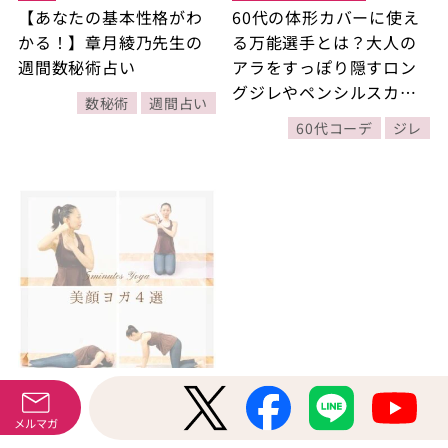
【あなたの基本性格がわ
60代の体形カバーに使え
かる！】章月綾乃先生の
る万能選手とは？大人の
週間数秘術占い
アラをすっぽり隠すロン
グジレやペンシルスカー
数秘術
週間占い
トで、縦長シルエットを
60代コーデ
ジレ
つくってスタイルアッ
プ！【旬のおしゃれが叶
うホットワード10】
健康
24.10.27
メルマガ
【5分ヨガ】顔まわりをほ