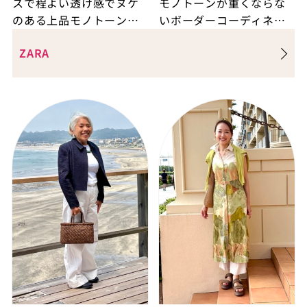
スで程よい透け感でヌケ
モノトーンが重くならな
のある上品モノトーンコ
いボーダーコーディネー
ーデ
トに注目！
ZARA