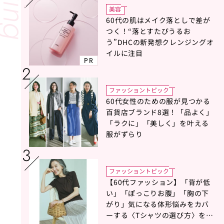
美容
60代の肌はメイク落としで差が
つく！“落とすたびうるお
う”DHCの新発想クレンジングオ
イルに注目
PR
ファッショントピック
60代女性のための服が見つかる
百貨店ブランド8選！「品よく」
「ラクに」「美しく」を叶える
服がずらり
ファッショントピック
【60代ファッション】「背が低
い」「ぽっこりお腹」「胸の下
がり」気になる体形悩みをカバ
ーする〈Tシャツの選び方〉をス