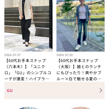
2026.07.27
2026.07.22
【60代お手本スナップ
【60代お手本スナップ
〈六本木〉】「ユニク
〈大阪〉】娘とのランチ
ロ」「GU」のシンプルコ
にもぴったり！爽やかブ
ーデが激変！ハイブラン
ルー×白で魅せる夏のデ
ドのシルバーアクセを効
ニム＆スニーカースタイ
GU
かせる大人のきれいめス
ル
タイル