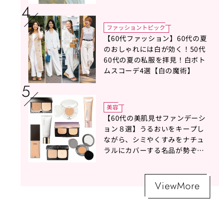
タイリスト地曳いく子さんがア
ドバイス！
ファッショントピック
【60代ファッション】60代の夏
のおしゃれには白が効く！50代
60代の夏の私服を拝見！白ボト
ムスコーデ4選【白の魔術】
美容
【60代の美肌見せファンデーシ
ョン８選】うるおいをキープし
ながら、シミやくすみをナチュ
ラルにカバーする名品が勢ぞろ
い！
ViewMore