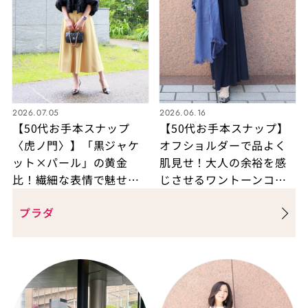
2026.07.05
2026.06.16
【50代お手本スナップ
【50代お手本スナップ】
〈虎ノ門〉】「黒ジャケ
オフショルダーで品よく
ット×パール」の黄金
肌見せ！大人の余裕を感
比！繊細な表情で魅せる
じさせるワントーンコー
大人の「おもてなし」コ
デ
プラダ
ーデ