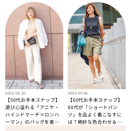
2026.06.20
2025.09.06
【50代お手本スナップ】
【60代お手本スナップ】
遊び心溢れる「アニヤ・
60代が「ショートパン
ハインドマーチ×ロンハ
ツ」を品よく着こなすに
ーマン」のバッグを差し
は？絶妙な色合わせ＆小
色にした洗練スタイル
物使いでヘルシーなリラ