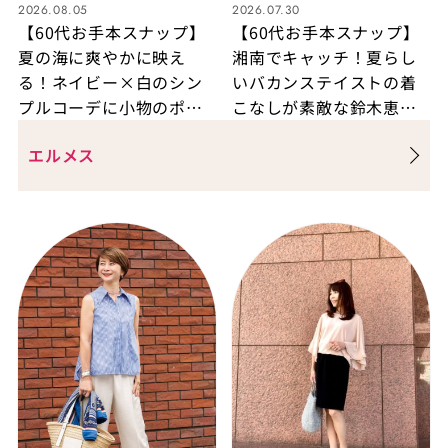
2026.08.05
2026.07.30
【60代お手本スナップ】
【60代お手本スナップ】
夏の海に爽やかに映え
湘南でキャッチ！夏らし
る！ネイビー×白のシン
いバカンステイストの着
プルコーデに小物のポイ
こなしが素敵な鈴木恵さ
ント使いが効いています
んおしゃれをチェック
エルメス