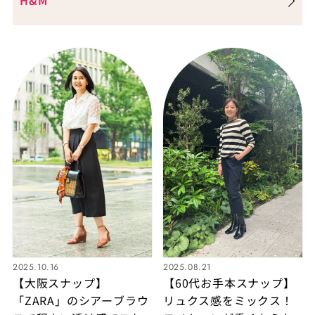
H&M
かせる大人のきれいめス
タイル
2025.10.16
2025.08.21
【大阪スナップ】
【60代お手本スナップ】
「ZARA」のシアーブラウ
リュクス感をミックス！