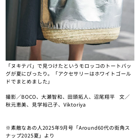
「ヌキテパ」で見つけたというモロッコのトートバッ
グが夏にぴったり。「アクセサリーはホワイトゴール
ドでまとめました」
撮影／BOCO、大瀬智和、田頭拓人、沼尾翔平
文／
秋元恵美、見学裕己子、Viktoriya
※
素敵なあの人
2025
年
9
月号「Around
60
代の街角ス
ナップ
2025
夏」より