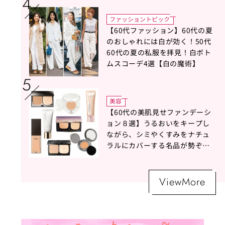
ファッショントピック
【60代ファッション】60代の夏
のおしゃれには白が効く！50代
60代の夏の私服を拝見！白ボト
ムスコーデ4選【白の魔術】
美容
【60代の美肌見せファンデーシ
ョン８選】うるおいをキープし
ながら、シミやくすみをナチュ
ラルにカバーする名品が勢ぞろ
い！
ViewMore