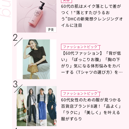
60代の肌はメイク落としで差が
つく！“落とすたびうるお
う”DHCの新発想クレンジングオ
イルに注目
PR
ファッショントピック
【60代ファッション】「背が低
い」「ぽっこりお腹」「胸の下
がり」気になる体形悩みをカバ
ーする〈Tシャツの選び方〉をス
タイリスト地曳いく子さんがア
ドバイス！
ファッショントピック
60代女性のための服が見つかる
百貨店ブランド8選！「品よく」
「ラクに」「美しく」を叶える
服がずらり