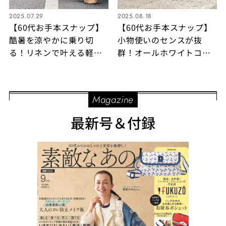
2025.07.29
2025.08.18
【60代お手本スナップ】
【60代お手本スナップ】
酷暑を涼やかに乗り切
小物使いのセンスが抜
る！リネンで叶える軽や
群！オールホワイトコー
かな大人の白コーデ
デが締まるブラック＆ゴ
ールドアイテム
Magazine
最新号＆付録