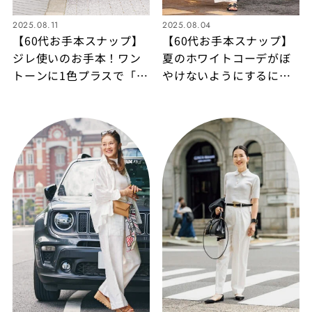
2025.08.11
2025.08.04
【60代お手本スナップ】
【60代お手本スナップ】
ジレ使いのお手本！ワン
夏のホワイトコーデがぼ
トーンに1色プラスで「普
やけないようにするに
通」が大人の洗練に！
は？小物を黒でまとめれ
ばメリハリのある辛口の
装いに！