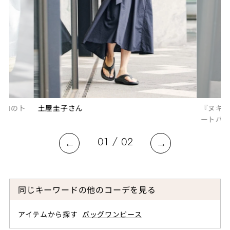
ッコのト
土屋圭子さん
『ヌキ
ートバ
/
01
02
同じキーワードの他のコーデを見る
アイテムから探す
バッグ
ワンピース