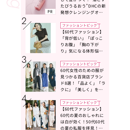
たびうるおう”DHCの新
PR
発想クレンジングオイ
ルに注目
ファッショントピック
【60代ファッション】
「背が低い」「ぽっこ
りお腹」「胸の下が
り」気になる体形悩み
をカバーする〈Tシャツ
の選び方〉をスタイリ
ファッショントピック
スト地曳いく子さんが
60代女性のための服が
アドバイス！
見つかる百貨店ブラン
ド8選！「品よく」「ラ
クに」「美しく」を叶
える服がずらり
ファッショントピック
【60代ファッション】
60代の夏のおしゃれに
は白が効く！50代60代
の夏の私服を拝見！白