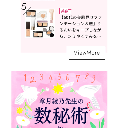
ボトムスコーデ4選【白
の魔術】
美容
【60代の美肌見せファ
ンデーション８選】う
るおいをキープしなが
ら、シミやくすみをナ
チュラルにカバーする
名品が勢ぞろい！
ViewMore