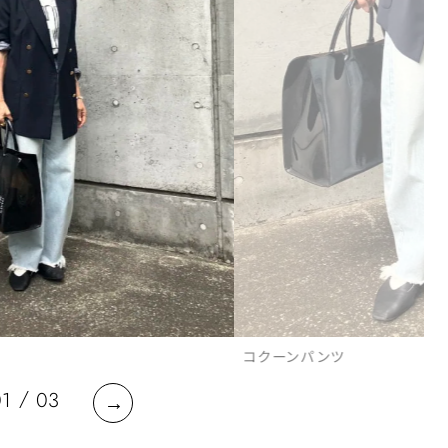
コクーンパンツ
/
01
03