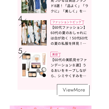
アドバイス！
見つかる百貨店ブラン
ド8選！「品よく」「ラ
クに」「美しく」を叶
える服がずらり
ファッショントピック
【60代ファッション】
60代の夏のおしゃれに
は白が効く！50代60代
の夏の私服を拝見！白
ボトムスコーデ4選【白
の魔術】
美容
【60代の美肌見せファ
ンデーション８選】う
るおいをキープしなが
ら、シミやくすみをナ
チュラルにカバーする
名品が勢ぞろい！
ViewMore