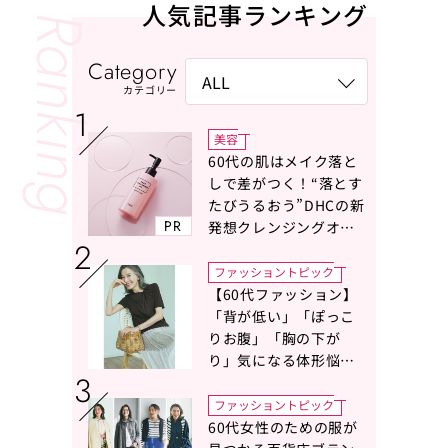
人気記事ランキング
Category
カテゴリー
美容
60代の肌はメイク落と
しで差がつく！“落とす
たびうるおう”DHCの新
PR
発想クレンジングオイ
ルに注目
ファッショントピック
【60代ファッション】
「背が低い」「ぽっこ
りお腹」「胸の下が
り」気になる体形悩み
をカバーする〈Tシャツ
の選び方〉をスタイリ
ファッショントピック
スト地曳いく子さんが
60代女性のための服が