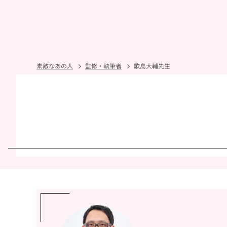
素敵なあの人
監修・執筆者
歌島大輔先生