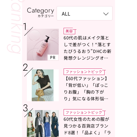
Category
カテゴリー
美容
60代の肌はメイク落と
しで差がつく！“落とす
たびうるおう”DHCの新
PR
発想クレンジングオイ
ルに注目
ファッショントピック
【60代ファッション】
「背が低い」「ぽっこ
りお腹」「胸の下が
り」気になる体形悩み
をカバーする〈Tシャツ
の選び方〉をスタイリ
ファッショントピック
スト地曳いく子さんが
60代女性のための服が
アドバイス！
見つかる百貨店ブラン
ド8選！「品よく」「ラ