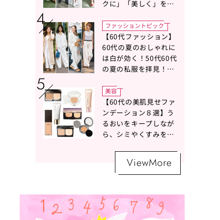
クに」「美しく」を叶
える服がずらり
ファッショントピック
【60代ファッション】
60代の夏のおしゃれに
は白が効く！50代60代
の夏の私服を拝見！白
ボトムスコーデ4選【白
の魔術】
美容
【60代の美肌見せファ
ンデーション８選】う
るおいをキープしなが
ら、シミやくすみをナ
チュラルにカバーする
名品が勢ぞろい！
ViewMore