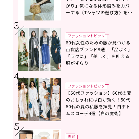
がり」気になる体形悩みをカバ
ーする〈Tシャツの選び方〉をス
タイリスト地曳いく子さんがア
ドバイス！
ファッショントピック
60代女性のための服が見つかる
百貨店ブランド8選！「品よく」
「ラクに」「美しく」を叶える
服がずらり
ファッショントピック
【60代ファッション】60代の夏
のおしゃれには白が効く！50代
60代の夏の私服を拝見！白ボト
ムスコーデ4選【白の魔術】
美容