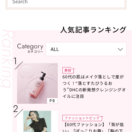
人気記事ランキング
Category
カテゴリー
美容
60代の肌はメイク落としで差が
つく！“落とすたびうるお
う”DHCの新発想クレンジングオ
イルに注目
PR
ファッショントピック
【60代ファッション】「背が低
い」「ぽっこりお腹」「胸の下