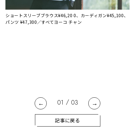
ショートスリーブブラウス¥46,20 0、カーディガン¥45,100、
パンツ ¥47,300／すべてヨーコ チャン
て
リ
リ
ク
て
ラ
ク
/
01
03
記事に戻る