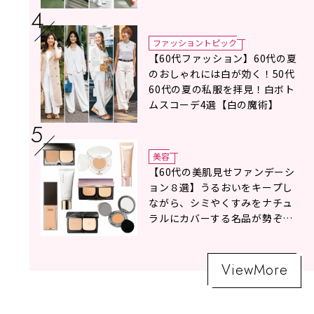
ファッショントピック
【60代ファッション】60代の夏
のおしゃれには白が効く！50代
60代の夏の私服を拝見！白ボト
ムスコーデ4選【白の魔術】
美容
【60代の美肌見せファンデーシ
ョン８選】うるおいをキープし
ながら、シミやくすみをナチュ
ラルにカバーする名品が勢ぞろ
い！
ViewMore