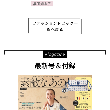
田直子さんが対談【隔月
黒田知永子
連載／黒⽥知永⼦さんが
着る「素敵なあの⼈の⼤
⼈服」】
ファッショントピック一
覧へ戻る
Magazine
最新号＆付録