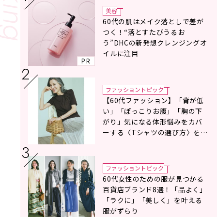
美容
60代の肌はメイク落としで差が
つく！“落とすたびうるお
う”DHCの新発想クレンジングオ
イルに注目
PR
ファッショントピック
【60代ファッション】「背が低
い」「ぽっこりお腹」「胸の下
がり」気になる体形悩みをカバ
ーする〈Tシャツの選び方〉をス
タイリスト地曳いく子さんがア
ドバイス！
ファッショントピック
60代女性のための服が見つかる
百貨店ブランド8選！「品よく」
「ラクに」「美しく」を叶える
服がずらり