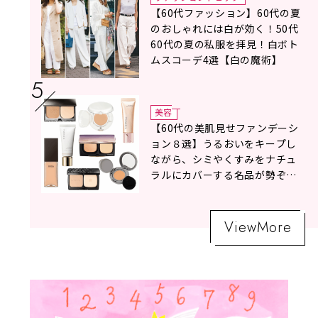
【60代ファッション】60代の夏
のおしゃれには白が効く！50代
60代の夏の私服を拝見！白ボト
ムスコーデ4選【白の魔術】
美容
【60代の美肌見せファンデーシ
ョン８選】うるおいをキープし
ながら、シミやくすみをナチュ
ラルにカバーする名品が勢ぞろ
い！
ViewMore