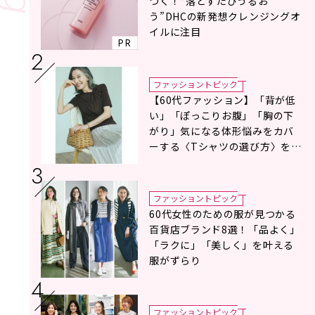
つく！“落とすたびうるお
う”DHCの新発想クレンジングオ
イルに注目
PR
ファッショントピック
【60代ファッション】「背が低
い」「ぽっこりお腹」「胸の下
がり」気になる体形悩みをカバ
ーする〈Tシャツの選び方〉をス
タイリスト地曳いく子さんがア
ドバイス！
ファッショントピック
60代女性のための服が見つかる
百貨店ブランド8選！「品よく」
「ラクに」「美しく」を叶える
服がずらり
ファッショントピック