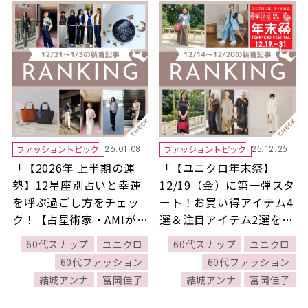
ファッショントピック
ファッショントピック
26.01.08
25.12.25
「【2026年 上半期の運
「【ユニクロ年末祭】
勢】12星座別占いと幸運
12/19（金）に第一弾スタ
を呼ぶ過ごし方をチェッ
ート！お買い得アイテム4
ク！【占星術家・AMIが指
選＆注目アイテム2選をご
南！】」ほか12/21～1/3
紹介！」ほか12/14～
60代スナップ
ユニクロ
60代スナップ
ユニクロ
公開記事の人気ランキン
12/20公開記事の人気ラン
60代ファッション
60代ファッション
グをご紹介！【今週の新
キングをご紹介！【今週
結城アンナ
富岡佳子
結城アンナ
富岡佳子
着記事ベスト10】
の新着記事ベスト10】