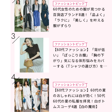
ファッショントピック
60代女性のための服が見つかる
百貨店ブランド8選！「品よく」
「ラクに」「美しく」を叶える
服がずらり
ファッショントピック
【60代ファッション】「背が低
い」「ぽっこりお腹」「胸の下
がり」気になる体形悩みをカバ
ーする〈Tシャツの選び方〉をス
タイリスト地曳いく子さんがア
ドバイス！
ファッショントピック
【60代ファッション】60代の夏
のおしゃれには白が効く！50代
60代の夏の私服を拝見！白ボト
ムスコーデ4選【白の魔術】