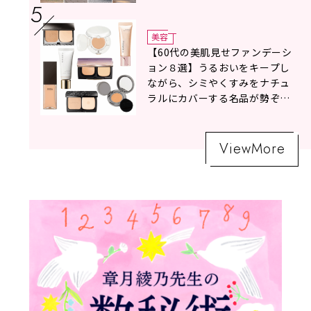
美容
【60代の美肌見せファンデーシ
ョン８選】うるおいをキープし
ながら、シミやくすみをナチュ
ラルにカバーする名品が勢ぞろ
い！
ViewMore