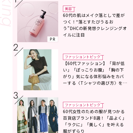
美容
60代の肌はメイク落としで差が
つく！“落とすたびうるお
う”DHCの新発想クレンジングオ
イルに注目
PR
ファッショントピック
【60代ファッション】「背が低
い」「ぽっこりお腹」「胸の下
がり」気になる体形悩みをカバ
ーする〈Tシャツの選び方〉をス
タイリスト地曳いく子さんがア
ドバイス！
ファッショントピック
60代女性のための服が見つかる
百貨店ブランド8選！「品よく」
「ラクに」「美しく」を叶える
服がずらり