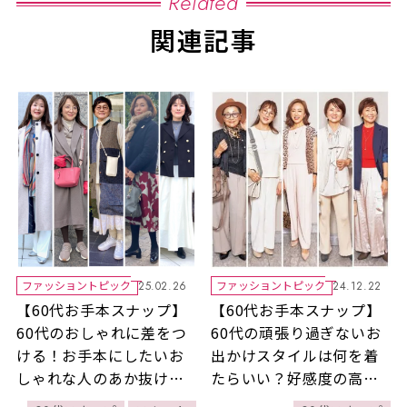
Related
関連記事
ファッショントピック
ファッショントピック
25.02.26
24.12.22
【60代お手本スナップ】
【60代お手本スナップ】
60代のおしゃれに差をつ
60代の頑張り過ぎないお
ける！お手本にしたいお
出かけスタイルは何を着
しゃれな人のあか抜けの
たらいい？好感度の高い
コツをチェック！
爽やかな装い！ペールト