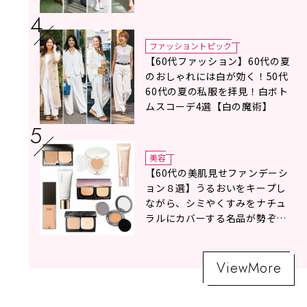
ファッショントピック
【60代ファッション】60代の夏
のおしゃれには白が効く！50代
60代の夏の私服を拝見！白ボト
ムスコーデ4選【白の魔術】
美容
【60代の美肌見せファンデーシ
ョン８選】うるおいをキープし
ながら、シミやくすみをナチュ
ラルにカバーする名品が勢ぞろ
い！
ViewMore