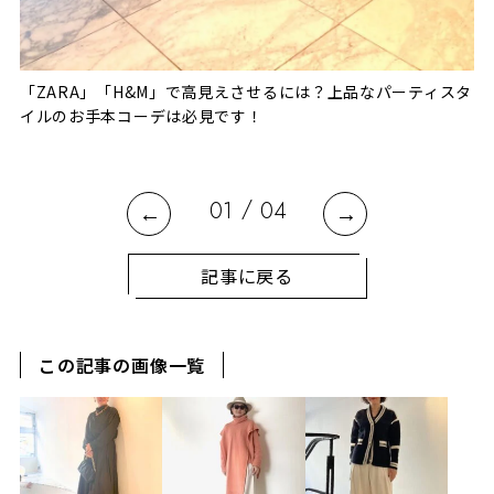
ー
「ZARA」「H&M」で高見えさせるには？上品なパーティスタ
春
イルのお手本コーデは必見です！
イ
/
01
04
記事に戻る
この記事の画像一覧