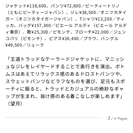
ジャケット¥138,600、パンツ¥72,600／ピーティートリノ
（ともにピーティージャパン）、ジレ¥38,500／オニツカタイ
ガー（オニツカタイガージャパン）、Tシャツ¥13,200／ティ
ッカ、バッグ¥157,300／ピエール アルディ（ピエール アルデ
ィ東京）、靴¥25,300／ピモンテ、ブローチ¥22,000／ジュン
コパリ（ピモンテ）、ピアス¥26,400／プラウ、バングル
¥49,500／リューク
「王道トラッドなテーラードジャケットに、マニッシ
ュなジレをレイヤードすることで奥行きを演出。ボト
ムスはあえてリラックス感のあるドロストパンツや、
スウェットパンツなどラフなものを選び、足元もスポ
ーティに振ると、トラッドとカジュアルの絶妙なギャ
ップが生まれ、抜け感のある着こなしが楽しめます」
（望月）
3
4 Pages