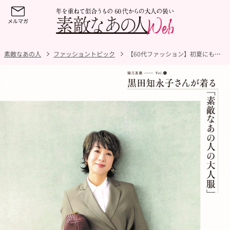
素敵なあの人
ファッショントピック
【60代ファッション】初夏にも頼れる！旬のジャケットの着こなしを黒田知永子さん×望月律子さんが語ります【黒⽥知永⼦さんが着る「素敵なあの⼈の⼤⼈服」】