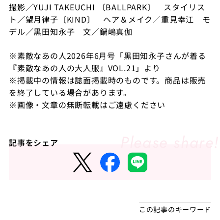
撮影／YUJI TAKEUCHI 〔BALLPARK〕 スタイリス
ト／望月律子〔KIND〕 ヘア＆メイク／重見幸江 モ
デル／黒田知永子 文／鍋嶋真伽
※素敵なあの人2026年6月号「黒田知永子さんが着る
『素敵なあの人の大人服』VOL.21」より
※掲載中の情報は誌面掲載時のものです。商品は販売
を終了している場合があります。
※画像・文章の無断転載はご遠慮ください
記事をシェア
この記事のキーワード