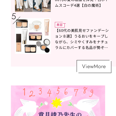
ムスコーデ4選【白の魔術】
美容
【60代の美肌見せファンデーシ
ョン８選】うるおいをキープし
ながら、シミやくすみをナチュ
ラルにカバーする名品が勢ぞろ
い！
ViewMore