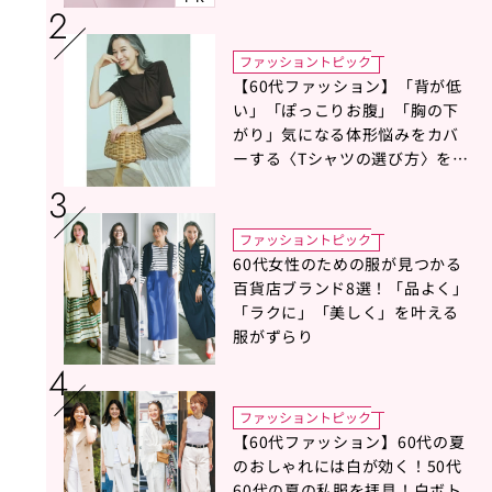
ファッショントピック
【60代ファッション】「背が低
い」「ぽっこりお腹」「胸の下
がり」気になる体形悩みをカバ
ーする〈Tシャツの選び方〉をス
タイリスト地曳いく子さんがア
ドバイス！
ファッショントピック
60代女性のための服が見つかる
百貨店ブランド8選！「品よく」
「ラクに」「美しく」を叶える
服がずらり
ファッショントピック
【60代ファッション】60代の夏
のおしゃれには白が効く！50代
60代の夏の私服を拝見！白ボト