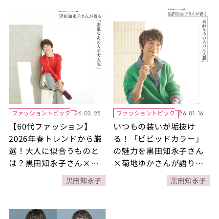
ファッショントピック
ファッショントピック
26.03.25
26.01.16
【60代ファッション】
いつもの装いが垢抜け
2026年春トレンドから厳
る！「ビビッドカラー」
選！大人に似合うものと
の魅力を黒田知永子さん
は？黒田知永子さん×樋
×菊地ゆかさんが語りま
田直子さんが対談【隔月
す【隔月連載／黒⽥知永
黒田知永子
黒田知永子
連載／黒⽥知永⼦さんが
⼦さんが着る「素敵なあ
着る「素敵なあの⼈の⼤
の⼈の⼤⼈服」】
⼈服」】