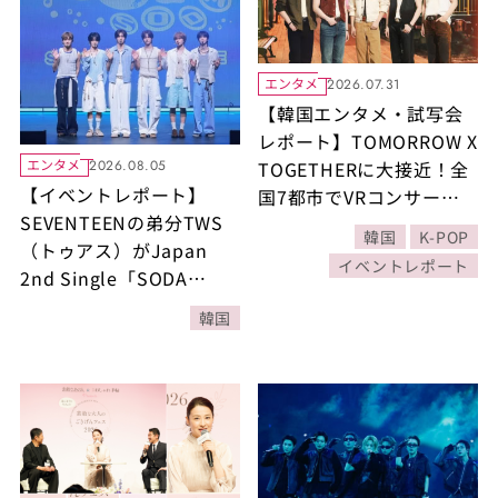
エンタメ
2026.07.31
【韓国エンタメ・試写会
レポート】TOMORROW X
エンタメ
2026.08.05
TOGETHERに大接近！全
【イベントレポート】
国7都市でVRコンサート
SEVENTEENの弟分TWS
ツアーを開催 この夏は至
韓国
K-POP
（トゥアス）がJapan
近距離で目が合うメンバ
イベントレポート
2nd Single「SODA
ーたちの熱視線を映画館
SODA」発売記念ショーケ
で体験して！
韓国
ースを開催「TWSと一緒
に素敵でさわやかな夏を
過ごしましょう！」