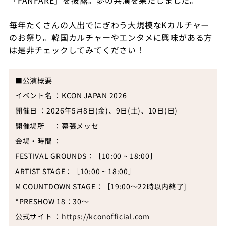
毎年たくさんの人出でにぎわう大規模なKカルチャー
のお祭り。韓国カルチャーやエンタメに興味がある方
は是非チェックしてみてください！
■公演概要
イベント名 ：
KCON JAPAN 2026
開催日 ：
2026
年
5
月
8
日
(
金
)
、
9
日
(
土
)
、
10
日
(
日
)
開催場所 ：幕張メッセ
会場・時間 ：
FESTIVAL GROUNDS
：［
10:00 ~ 18:00
］
ARTIST STAGE
：［
10:00 ~ 18:00
］
M COUNTDOWN STAGE
：［
19:00
～
22
時以内終了
]
*PRESHOW 18
：
30
～
公式サイト ：
https://kconofficial.com