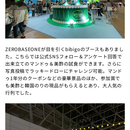
ZEROBASEONE
が目を引く
bibigo
のブースもありまし
た。こちらでは公式
SNS
フォロー＆アンケート回答で
出来立てのマンドゥ＆美酢の試食ができます。さらに
写真投稿でラッキードローにチャレンジ可能。マンド
ゥ
1
年分のクーポンなどの豪華景品のほか、参加賞で
も美酢と韓国のりの現品がもらえるとあり、大人気の
行列でした。