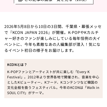
2026
年
5
月
8
日から
10
日の
3
日間、千葉県・幕張メッセ
で『
KCON JAPAN 2026
』が開催。
K-POP
や
K
カルチ
ャー好きのファンが楽しみにしている毎年恒例の大イ
ベントに、今年も素敵なあの人編集部が潜入！気にな
るイベント初日の様子をお届けします。
KCON
とは？
K-POP
ファンとアーティストが共に楽しむ「
Every K
Festival
」。
2012
年より世界各地で開催され、音楽を中心
とした
K
ビューティー、
K
フード、
K
コンテンツなど韓国の
文化全般を扱うフェスティバル。今年の
KCON
は「
Walk in
SOUL CITY
」がテーマ。