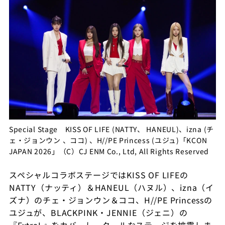
Special Stage KISS OF LIFE (NATTY、 HANEUL)、izna (チ
ェ・ジョンウン 、ココ) 、H//PE Princess (ユジュ)「KCON
JAPAN 2026」（C）CJ ENM Co., Ltd, All Rights Reserved
スペシャルコラボステージでは
KISS OF LIFE
の
NATTY
（ナッティ）＆
HANEUL
（ハヌル）、
izna
（イ
ズナ）のチェ・ジョンウン＆ココ、
H//PE Princess
の
ユジュが、
BLACKPINK
・
JENNIE
（ジェニ）の
『
ExtraL
』をカバーし、クールなステージを披露しま