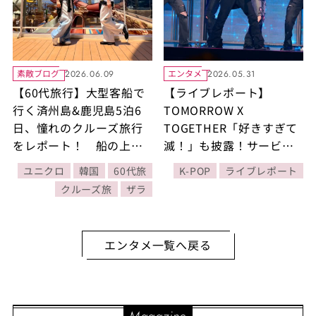
素敵ブログ
エンタメ
2026.06.09
2026.05.31
【60代旅行】大型客船で
【ライブレポート】
行く済州島&鹿児島5泊6
TOMORROW X
日、憧れのクルーズ旅行
TOGETHER「好きすぎて
をレポート！ 船の上で
滅！」も披露！サービス
もユニクロ、ザラが大活
精神旺盛の5人がファンの
ユニクロ
韓国
60代旅
K-POP
ライブレポート
躍！【大人のクルーズ
ために準備した心あたた
クルーズ旅
ザラ
旅】
まるファンミーティング
「MOA CON」をレポート
エンタメ一覧へ戻る