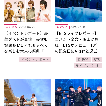
エンタメ
エンタメ
2026.06.22
2026.06.14
【イベントレポート】豪
【BTSライブレポート】
華ゲストが登壇！美容も
コメント全文・釜山が熱
健康もおしゃれもすべて
狂！BTSがデビュー13年
を楽しむ大⼈の祭典『素
の記念日にARMYと過ごし
敵な大人のごきげんフェ
たコンサート「誕生日の
イベントレポート
K-POP
BTS
ス2026』
ろうそくが5万本」ペンラ
ライブレポート
イトの光の中バースデー
ソングを一緒に大合唱