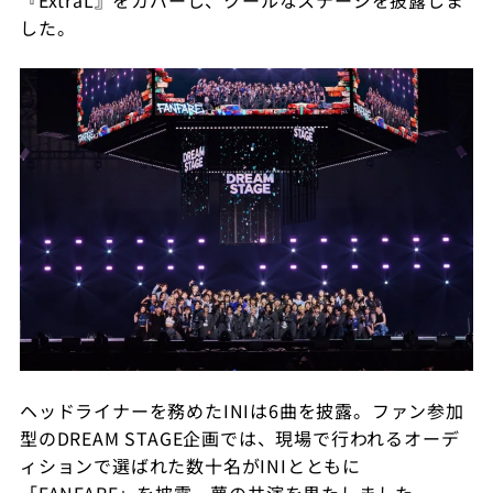
した。
ヘッドライナーを務めた
INI
は
6
曲を披露。ファン参加
型の
DREAM STAGE
企画では、現場で行われるオーデ
ィションで選ばれた数十名が
INI
とともに
「
FANFARE
」を披露。夢の共演を果たしました。