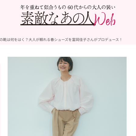
春の靴は何をはく？大人が頼れる春シューズを富岡佳子さんがプロデュース！