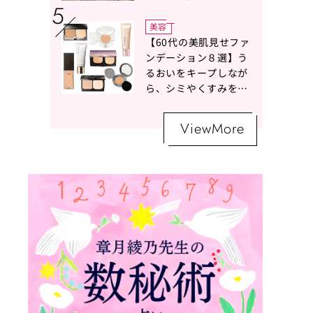
ボトムスコーデ4選【白
の魔術】
美容
【60代の美肌見せファ
ンデーション８選】う
るおいをキープしなが
ら、シミやくすみをナ
チュラルにカバーする
名品が勢ぞろい！
ViewMore