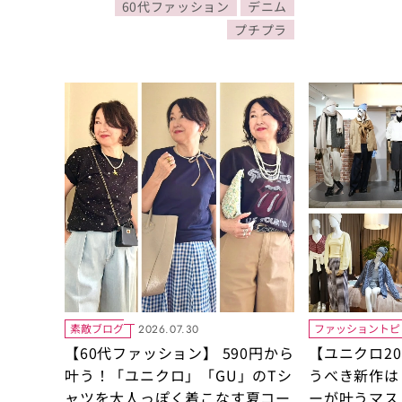
60代ファッション
デニム
プチプラ
素敵ブログ
ファッショントピ
2026.07.30
【60代ファッション】 590円から
【ユニクロ20
叶う！「ユニクロ」「GU」のTシ
うべき新作は
ャツを大人っぽく着こなす夏コー
ーが叶うマス