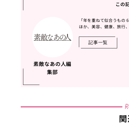
この
「年を重ねて似合うもの 
ほか、美容、健康、旅行、
記事一覧
素敵なあの人編
集部
R
関