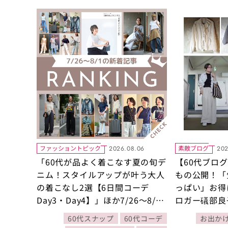
ファッショントピック
素敵ブログ
2026.08.06
202
「60代が品よく着こなす夏の旬デ
【60代ブロ
ニム！スタイルアップが叶う大人
もの公開！「
の着こなし2選【6日間コーデ
っぱい」お得
Day3・Day4】」ほか7/26～8/1
ロガー礒部良
公開記事の人気ランキングをご紹
60代スナップ
60代コーデ
お出か
介！【今週の新着記事ベスト10】