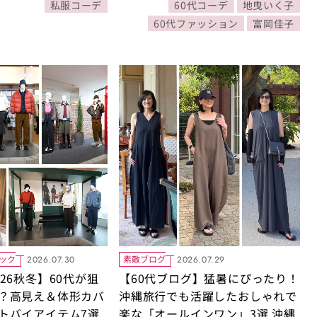
私服コーデ
60代コーデ
地曳いく子
60代ファッション
富岡佳子
ック
素敵ブログ
2026.07.30
2026.07.29
26秋冬】60代が狙
【60代ブログ】猛暑にぴったり！
？高見え＆体形カバ
沖縄旅行でも活躍したおしゃれで
トバイアイテム7選
楽な「オールインワン」3選 沖縄