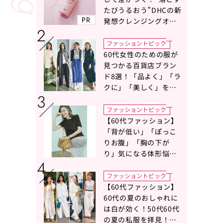
たびうるおう”DHCの新
PR
発想クレンジングオイ
ルに注目
ファッショントピック
60代女性のための服が
見つかる百貨店ブラン
ド8選！「品よく」「ラ
クに」「美しく」を叶
える服がずらり
ファッショントピック
【60代ファッション】
「背が低い」「ぽっこ
りお腹」「胸の下が
り」気になる体形悩み
をカバーする〈Tシャツ
の選び方〉をスタイリ
ファッショントピック
スト地曳いく子さんが
【60代ファッション】
アドバイス！
60代の夏のおしゃれに
は白が効く！50代60代
の夏の私服を拝見！白